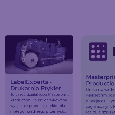
Masterpri
LabelExperts -
Producti
Drukarnia Etykiet
Drukarnia wiel
To cześć działalności Masterprint
wieloletnim do
Production House dedykowana
działająca na ry
wyłącznie produkcji etykiet dla
zagranicznym. N
małego i średniego przemysłu.
realizuje dziesią