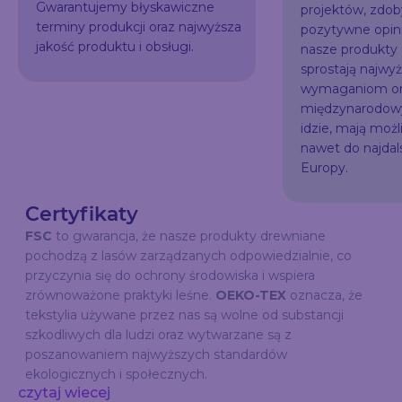
Gwarantujemy błyskawiczne
projektów, zdo
terminy produkcji oraz najwyższa
pozytywne opini
jakość produktu i obsługi.
nasze produkty
sprostają najw
wymaganiom or
międzynarodowy
idzie, mają możl
nawet do najda
Europy.
Certyfikaty
FSC
to gwarancja, że nasze produkty drewniane
pochodzą z lasów zarządzanych odpowiedzialnie, co
przyczynia się do ochrony środowiska i wspiera
zrównoważone praktyki leśne.
OEKO-TEX
oznacza, że
tekstylia używane przez nas są wolne od substancji
szkodliwych dla ludzi oraz wytwarzane są z
poszanowaniem najwyższych standardów
ekologicznych i społecznych.
czytaj wiecej