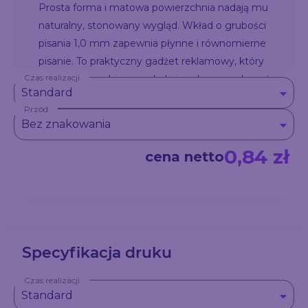
Prosta forma i matowa powierzchnia nadają mu
naturalny, stonowany wygląd. Wkład o grubości
pisania 1,0 mm zapewnia płynne i równomierne
pisanie. To praktyczny gadżet reklamowy, który
Czas realizacji
sprawdzi się w biurze, szkole i podczas wydarzeń
Standard
promocyjnych. Dostępny z możliwością
Przód
znakowania logo.
Bez znakowania
0,84 zł
cena netto
Specyfikacja druku
Czas realizacji
Standard