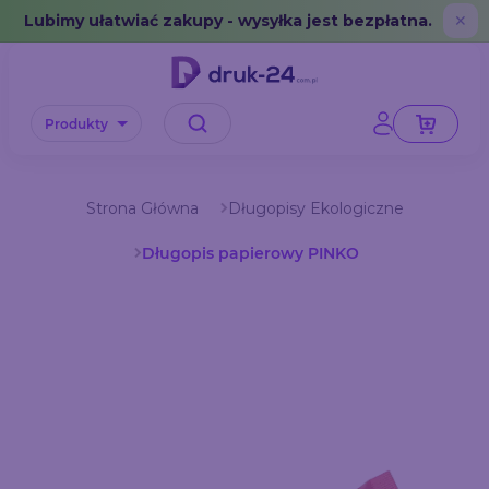
Error: No data in cache or invalid format
Lubimy ułatwiać zakupy - wysyłka jest bezpłatna.
✕
Produkty
Strona Główna
Długopisy Ekologiczne
Długopis papierowy PINKO