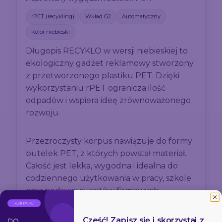
rPET (recykling)
Wkład G2
Automatyczny
Kolor niebieski
Długopis RECYKLO w wersji niebieskiej to
ekologiczny gadżet reklamowy stworzony
z przetworzonego plastiku PET. Dzięki
wykorzystaniu rPET ogranicza ilość
odpadów i wspiera ideę zrównoważonego
rozwoju.
Przezroczysty korpus nawiązuje do formy
butelek PET, z których powstał materiał.
Całość jest lekka, wygodna i idealna do
codziennego użytkowania w pracy, szkole
oraz podczas eventów firmowych.
Wymiary: 142 x 11 mm
Cześć! Zapisz się i skorzystaj z