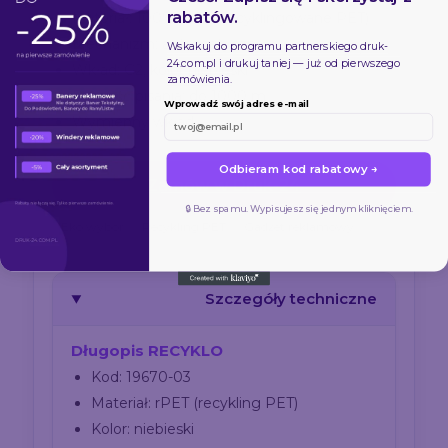
rabatów.
Materiał: 100% rPET (recyklingowane PET)
Mechanizm: automatyczny
Wskakuj do programu partnerskiego
druk-
24.com.pl
i drukuj taniej — już od pierwszego
Wkład: G2, kolor niebieski
zamówienia.
Długość pisania: do 1000 m
Wprowadź swój adres e-mail
Wymienny wkład
Odbieram kod rabatowy →
Zamów w Druk-24
🔒 Bez spamu. Wypisujesz się jednym kliknięciem.
Eko wybór
Recykling PET
Gadżet reklamowy
Szczegóły techniczne
Długopis RECYKLO
Kod: 19670-03
Materiał: rPET (recykling PET)
Kolor: niebieski