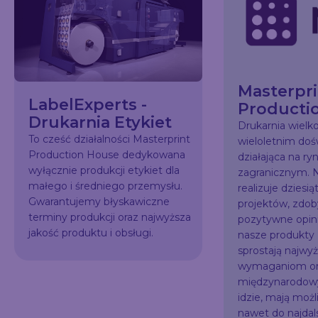
Masterpri
LabelExperts -
Producti
Drukarnia Etykiet
Drukarnia wiel
To cześć działalności Masterprint
wieloletnim do
Production House dedykowana
działająca na ry
wyłącznie produkcji etykiet dla
zagranicznym. N
małego i średniego przemysłu.
realizuje dziesią
Gwarantujemy błyskawiczne
projektów, zdo
terminy produkcji oraz najwyższa
pozytywne opini
jakość produktu i obsługi.
nasze produkty
sprostają najw
wymaganiom or
międzynarodowy
idzie, mają możl
nawet do najda