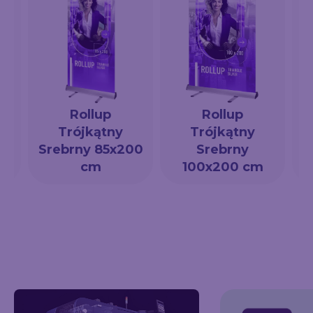
Rollup
Rollup
Trójkątny
Trójkątny
a
Srebrny 85x200
Srebrny
cm
100x200 cm