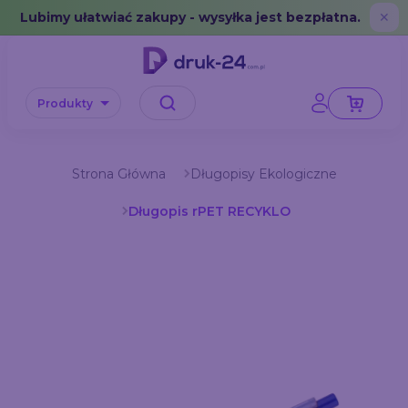
Error: No data in cache or invalid format
Lubimy ułatwiać zakupy - wysyłka jest bezpłatna.
✕
Produkty
Strona Główna
Długopisy Ekologiczne
Długopis rPET RECYKLO