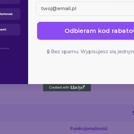
zony pod klipsem spinner z
ę relaksu podczas pracy lub spotkań.
Antystres
komfort użytkowania, a matowa,
Odbieram kod rabato
 chwytu. To praktyczny i oryginalny
andardowych długopisów.
🔒 Bez spamu. Wypisujesz się jednym
Funkcjonalność