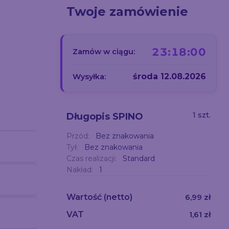
Twoje zamówienie
23:17:59
Zamów w ciągu:
środa 12.08.2026
Wysyłka:
1 szt.
Długopis SPINO
Przód:
Bez znakowania
Tył:
Bez znakowania
Czas realizacji:
Standard
Nakład:
1
Wartość
(netto)
6,99 zł
VAT
1,61 zł