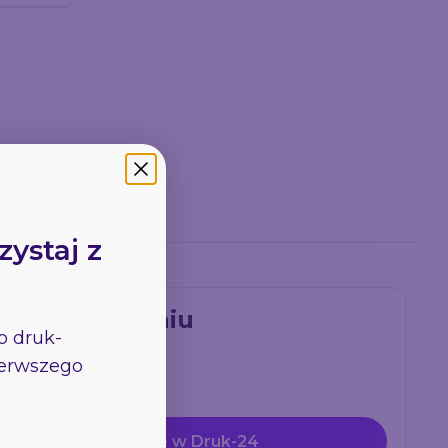
zystaj z
ym wykończeniu
go
druk-
pierwszego
Zamów online w Druk-24