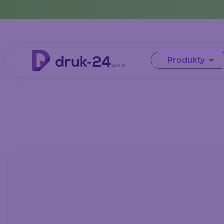
Error: No data in cache or invalid format
Produkty