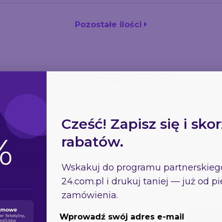
Pozostałe ilości
Długopis SPINO
Opis szczegółowy
Cześć! Zapisz się i skor
rabatów.
 spinnerem antystresowym w czarn
Wskakuj do programu partnerskie
ner – funkcjonalny gadżet biurowy z elementem relaksu.
24.com.pl
i drukuj taniej — już od 
zamówienia.
lor czarny
czy, który łączy funkcję klasycznego
Wprowadź swój adres e-mail