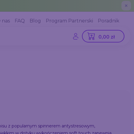
✕
 nas
FAQ
Blog
Program Partnerski
Poradnik
0,00 zł
pisu z popularnym spinnerem antystresowym,
iękkim w dotyku wykończeniem soft touch zapewnia