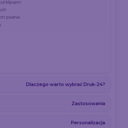
od klipsem
uch
rt pisania
y
Dlaczego warto wybrać Druk-24?
Zastosowania
Personalizacja