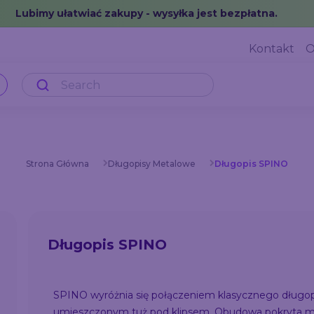
Lubimy ułatwiać zakupy - wysyłka jest bezpłatna.
Kontakt
O
Strona Główna
Długopisy Metalowe
Długopis SPINO
Długopis SPINO
SPINO wyróżnia się połączeniem klasycznego długo
umieszczonym tuż pod klipsem. Obudowa pokryta m