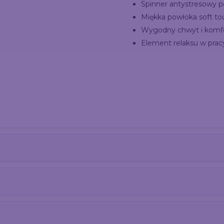
Spinner antystresowy p
Miękka powłoka soft to
Wygodny chwyt i komfo
Element relaksu w prac