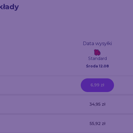
kłady
Data wysyłki
Standard
Środa 12.08
6,99 zł
34,95 zł
55,92 zł