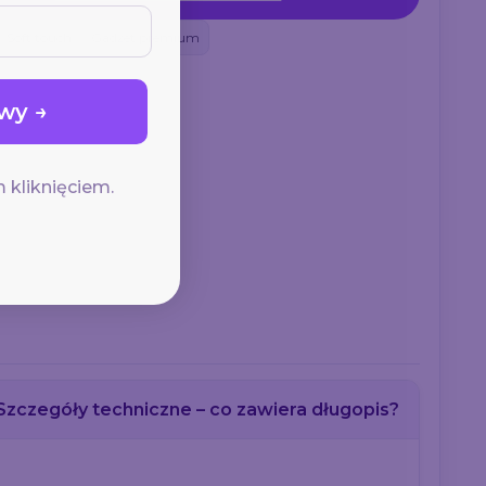
Soft touch
Gadżet premium
wy →
 kliknięciem.
Szczegóły techniczne – co zawiera długopis?