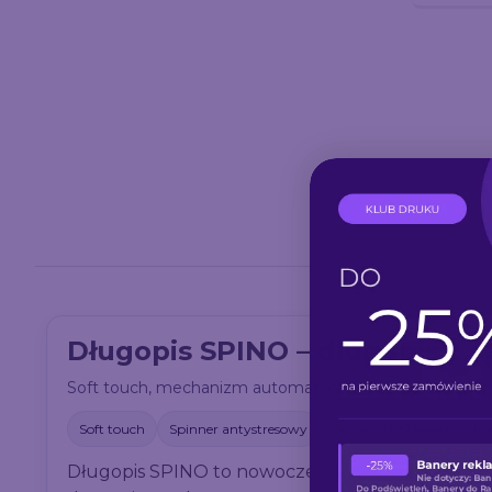
Długopis SPINO – długopis z
Soft touch, mechanizm automatyczny i wbudowany spin
Soft touch
Spinner antystresowy
Wkład G2 (Parker)
Ko
Długopis SPINO to nowoczesny gadżet piśmienni