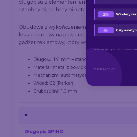
długopisu z elementem antystresowym. Umieszc
ozdobnymi, srebrnymi detalami pozwala na chwil
Obudowa z wykończeniem soft touch zapewnia 
lekko gumowana powierzchnia poprawia pewność
gadżet reklamowy, który wyróżnia się na tle st
Długość: 141 mm – standardowy format
Materiał: metal z powłoką soft touch
Mechanizm: automatyczny
Wkład: G2 (Parker)
Grubość linii: 1,0 mm
Długopis SPINO