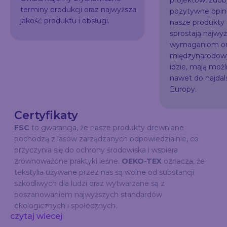
projektów, zdo
terminy produkcji oraz najwyższa
pozytywne opini
jakość produktu i obsługi.
nasze produkty
sprostają najw
wymaganiom or
międzynarodowy
idzie, mają możl
nawet do najda
Europy.
Certyfikaty
FSC
to gwarancja, że nasze produkty drewniane
pochodzą z lasów zarządzanych odpowiedzialnie, co
przyczynia się do ochrony środowiska i wspiera
zrównoważone praktyki leśne.
OEKO-TEX
oznacza, że
tekstylia używane przez nas są wolne od substancji
szkodliwych dla ludzi oraz wytwarzane są z
poszanowaniem najwyższych standardów
ekologicznych i społecznych.
czytaj wiecej