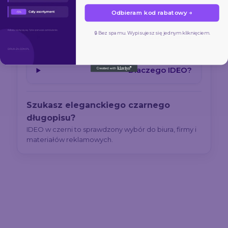
Odbieram kod rabatowy →
🔒 Bez spamu. Wypisujesz się jednym kliknięciem.
Zastosowania
Dlaczego IDEO?
Szukasz eleganckiego czarnego
długopisu?
IDEO w czerni to sprawdzony wybór do biura, firmy i
materiałów reklamowych.