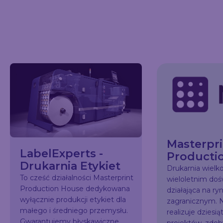
Masterpri
LabelExperts -
Producti
Drukarnia Etykiet
Drukarnia wiel
To cześć działalności Masterprint
wieloletnim do
Production House dedykowana
działająca na ry
wyłącznie produkcji etykiet dla
zagranicznym. N
małego i średniego przemysłu.
realizuje dziesią
Gwarantujemy błyskawiczne