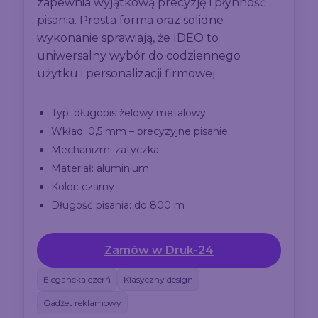
zapewnia wyjątkową precyzję i płynność
pisania. Prosta forma oraz solidne
wykonanie sprawiają, że IDEO to
uniwersalny wybór do codziennego
użytku i personalizacji firmowej.
Typ: długopis żelowy metalowy
Wkład: 0,5 mm – precyzyjne pisanie
Mechanizm: zatyczka
Materiał: aluminium
Kolor: czarny
Długość pisania: do 800 m
Zamów w Druk-24
Elegancka czerń
Klasyczny design
Gadżet reklamowy