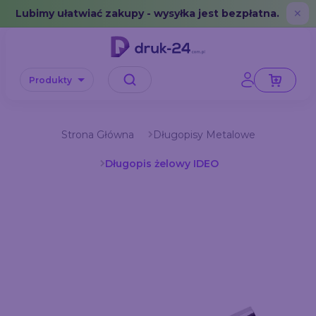
Error: No data in cache or invalid format
Lubimy ułatwiać zakupy - wysyłka jest bezpłatna.
✕
Produkty
Strona Główna
Długopisy Metalowe
Długopis żelowy IDEO