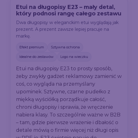
Etui na długopisy E23 – mały detal,
który podnosi rangę całego zestawu
Dwa długopisy w eleganckim etui wyglądają jak
prezent. A prezent zawsze lepiej pracuje na
markę.
Efekt premium
Sztywna ochrona
Idealne do zestawów
Logo na wieczku
Etui na długopisy E23 to prosty sposób,
żeby zwykły gadżet reklamowy zamienić w
coś, co wygląda na przemyślany
upominek. Sztywne, czarne pudełko z
miękką wyściółką porządkuje całość,
chroni długopisy i sprawia, że wręczenie
nabiera klasy. To szczególnie ważne w B2B
– tam, gdzie pierwsze wrażenie i dbałość o
detale mówią o firmie więcej niż długi opis
w PDF-ie. E23 świetnie pasuje do