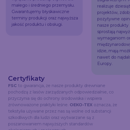
małego i średniego przemysłu.
realizuje dziesią
Gwarantujemy błyskawiczne
projektów, zdo
terminy produkcji oraz najwyższa
pozytywne opini
jakość produktu i obsługi.
nasze produkty
sprostają najw
wymaganiom or
międzynarodowy
idzie, mają możl
nawet do najda
Europy.
Certyfikaty
FSC
to gwarancja, że nasze produkty drewniane
pochodzą z lasów zarządzanych odpowiedzialnie, co
przyczynia się do ochrony środowiska i wspiera
zrównoważone praktyki leśne.
OEKO-TEX
oznacza, że
tekstylia używane przez nas są wolne od substancji
szkodliwych dla ludzi oraz wytwarzane są z
poszanowaniem najwyższych standardów