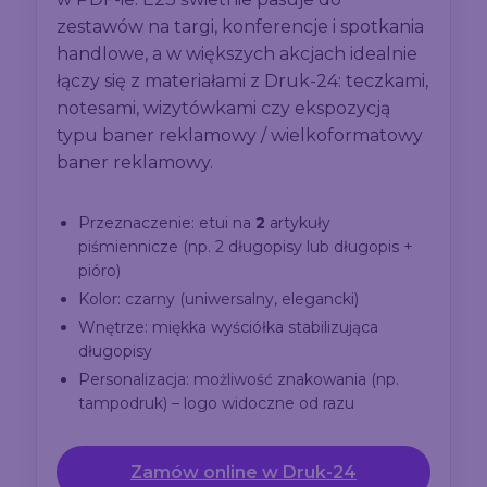
zestawów na targi, konferencje i spotkania
handlowe, a w większych akcjach idealnie
łączy się z materiałami z Druk-24: teczkami,
notesami, wizytówkami czy ekspozycją
typu baner reklamowy / wielkoformatowy
baner reklamowy.
Przeznaczenie: etui na
2
artykuły
piśmiennicze (np. 2 długopisy lub długopis +
pióro)
Kolor: czarny (uniwersalny, elegancki)
Wnętrze: miękka wyściółka stabilizująca
długopisy
Personalizacja: możliwość znakowania (np.
tampodruk) – logo widoczne od razu
Zamów online w Druk-24