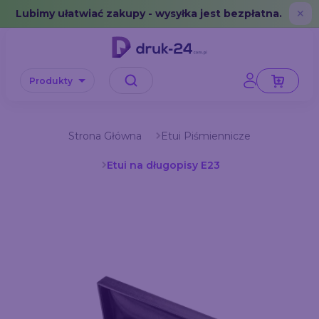
Error: No data in cache or invalid format
Lubimy ułatwiać zakupy - wysyłka jest bezpłatna.
✕
Produkty
Strona Główna
Etui Piśmiennicze
Etui na długopisy E23