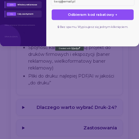
Personalizacja / znakowanie
Odbieram kod rabatowy →
Popularne znakowanie: tampodruk
(czytelne logo, dobre do detali)
🔒 Bez spamu. Wypisujesz się jednym kliknięciem.
Rekomendacja projektu: logo + domena
lub krótkie hasło (bez „ścisku”)
Spójność kampanii: dopasuj projekt do
druków firmowych i ekspozycji (baner
reklamowy, wielkoformatowy baner
reklamowy)
Pliki do druku: najlepiej PDF/AI w jakości
„do druku”
Dlaczego warto wybrać Druk-24?
Zastosowania