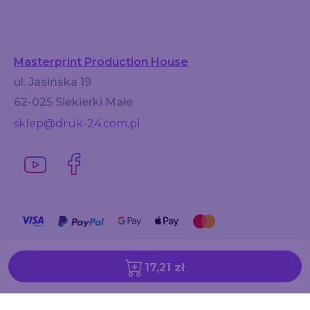
Masterprint Production House
ul. Jasińska 19
62-025 Siekierki Małe
sklep@druk-24.com.pl
17,21 zł