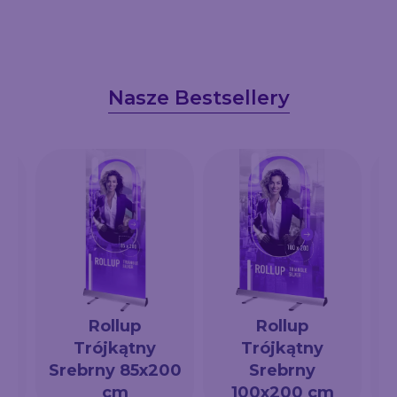
Nasze Bestsellery
Rollup
Rollup
Trójkątny
Trójkątny
a
Srebrny 85x200
Srebrny
cm
100x200 cm