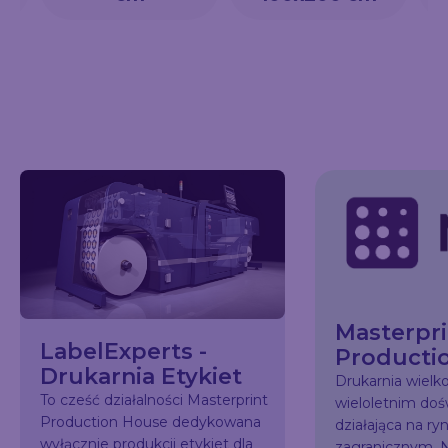
Masterpri
LabelExperts -
Producti
Drukarnia Etykiet
Drukarnia wiel
To cześć działalności Masterprint
wieloletnim do
Production House dedykowana
działająca na ry
wyłącznie produkcji etykiet dla
zagranicznym. N