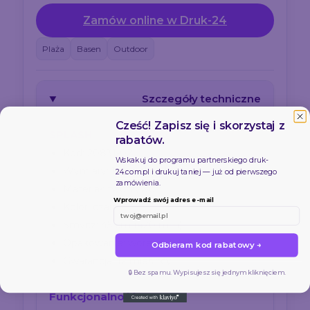
Zamów online w Druk-24
Plaża
Basen
Outdoor
Szczegóły techniczne
Cześć! Zapisz się i skorzystaj z
SPLASH
rabatów.
Kod: 20831-02
Wskakuj do programu partnerskiego
druk-
Wymiary: 110 × 215 × 1,65 mm
24.com.pl
i drukuj taniej — już od pierwszego
zamówienia.
Materiał: tworzywo
Wprowadź swój adres e-mail
Kolor: czarny
Smycz: 45 cm (420 mm)
Opakowanie: woreczek foliowy
Odbieram kod rabatowy →
Gwarancja: 12 miesięcy
🔒 Bez spamu. Wypisujesz się jednym kliknięciem.
Funkcjonalność