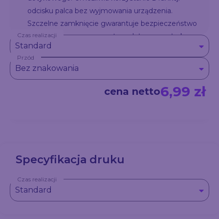
odcisku palca bez wyjmowania urządzenia.
Szczelne zamknięcie gwarantuje bezpieczeństwo
Czas realizacji
przechowywanego sprzętu, a dołączona płaska
Standard
smycz o długości 45 cm pozwala wygodnie nosić
Przód
etui na szyi lub przypiąć je do torby. SPLASH to
Bez znakowania
praktyczny gadżet idealny na plażę, basen, kajak
czy spacer w deszczu.
6,99 zł
cena netto
Specyfikacja druku
Czas realizacji
Standard