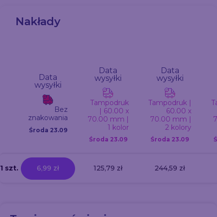
Nakłady
Data
Data
Data
wysyłki
wysyłki
wysyłki
Tampodruk
Tampodruk |
T
Bez
| 60.00 x
60.00 x
znakowania
70.00 mm |
70.00 mm |
1 kolor
2 kolory
Środa 23.09
Środa
23.09
Środa
23.09
1 szt.
6,99 zł
125,79 zł
244,59 zł