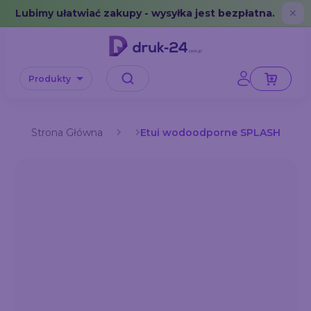
Error: No data in cache or invalid format
Lubimy ułatwiać zakupy - wysyłka jest bezpłatna.
✕
Produkty
Strona Główna
Etui wodoodporne SPLASH