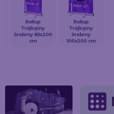
Rollup
Rollup
Trójkątny
Trójkątny
a
Srebrny 85x200
Srebrny
cm
100x200 cm