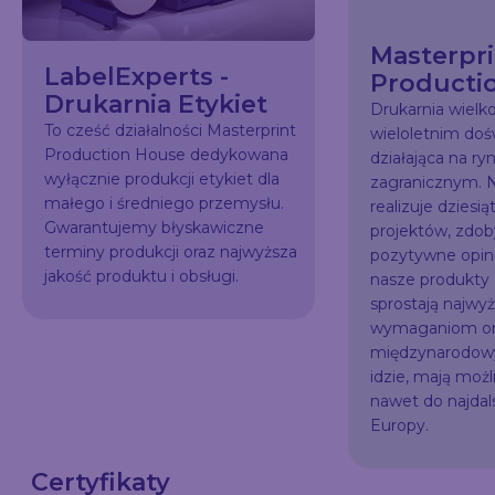
Masterpri
LabelExperts -
Producti
Drukarnia Etykiet
Drukarnia wiel
To cześć działalności Masterprint
wieloletnim do
Production House dedykowana
działająca na ry
wyłącznie produkcji etykiet dla
zagranicznym. N
małego i średniego przemysłu.
realizuje dziesią
Gwarantujemy błyskawiczne
projektów, zdo
terminy produkcji oraz najwyższa
pozytywne opini
jakość produktu i obsługi.
nasze produkty
sprostają najw
wymaganiom or
międzynarodowy
idzie, mają możl
nawet do najda
Europy.
Certyfikaty