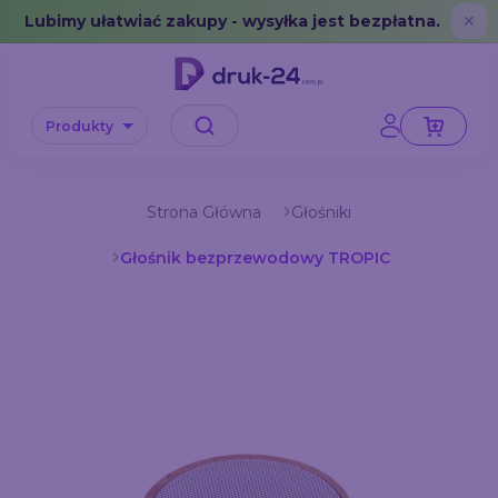
Error: No data in cache or invalid format
Lubimy ułatwiać zakupy - wysyłka jest bezpłatna.
✕
Produkty
Strona Główna
Głośniki
Głośnik bezprzewodowy TROPIC