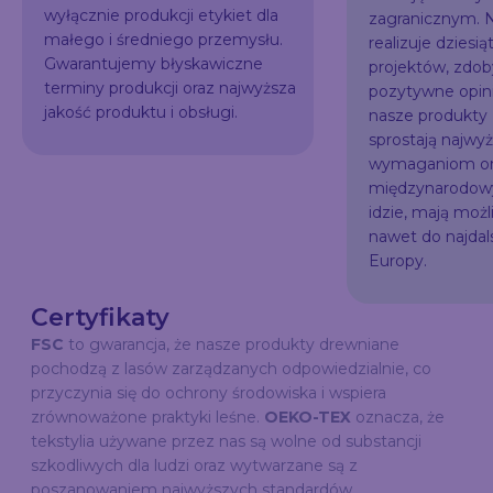
wyłącznie produkcji etykiet dla
zagranicznym. N
małego i średniego przemysłu.
realizuje dziesią
Gwarantujemy błyskawiczne
projektów, zdo
terminy produkcji oraz najwyższa
pozytywne opini
jakość produktu i obsługi.
nasze produkty
sprostają najw
wymaganiom or
międzynarodowy
idzie, mają możl
nawet do najda
Europy.
Certyfikaty
FSC
to gwarancja, że nasze produkty drewniane
pochodzą z lasów zarządzanych odpowiedzialnie, co
przyczynia się do ochrony środowiska i wspiera
zrównoważone praktyki leśne.
OEKO-TEX
oznacza, że
tekstylia używane przez nas są wolne od substancji
szkodliwych dla ludzi oraz wytwarzane są z
poszanowaniem najwyższych standardów