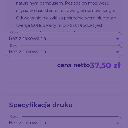
naturalnym bambusem. Posiada on możliwość
użycia w charakterze zestawu głośnomówiącego.
Odtwarzanie muzyki za pośrednictwem bluetooth
(wersja 5.0) lub karty micro SD. Produkt jest
Góra
zgodny z odpowiednimi dyrektywami Unii
Bez znakowania
Europejskiej oraz posiada znak CE. Dane
Bok
techniczne: moc wyjściowa: 3W x 1, napięcie: 5V
Bez znakowania
Stosunek S/N: ≥ 65 dB, czas pracy: 2-3 godziny,
czas ładowania: 2 godziny, pojemność baterii 300
37,50 zł
cena netto
mAh.
Specyfikacja druku
Góra
Bez znakowania