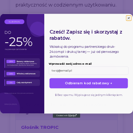
praktyczność w codziennym użytkowaniu.
Moc wyjściowa: 3W
Czas pracy: 2–3 godziny
Cześć! Zapisz się i skorzystaj z
Czas ładowania: ok. 2 godziny
rabatów.
Pojemność baterii: 300 mAh
Wskakuj do programu partnerskiego
druk-
24.com.pl
i drukuj taniej — już od pierwszego
Wersja Bluetooth: 5.0
zamówienia.
Wprowadź swój adres e-mail
Zamów online w Druk-24
Odbieram kod rabatowy →
Eko bambus
Bluetooth
Gadżet premium
🔒 Bez spamu. Wypisujesz się jednym kliknięciem.
Szczegóły techniczne – co zawiera
głośnik?
Głośnik TROPIC