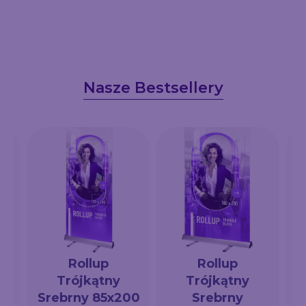
Nasze Bestsellery
Rollup
Rollup
Trójkątny
Trójkątny
a
Srebrny 85x200
Srebrny