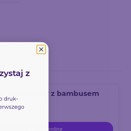
iem POLA
zystaj z
żet reklamowy z bambusem
go
druk-
luczy.
pierwszego
Zamów online