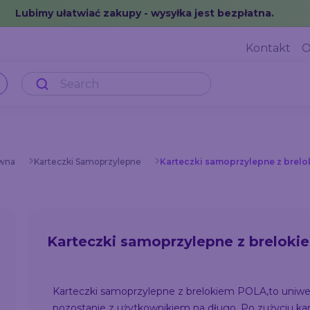
Lubimy ułatwiać zakupy - wysyłka jest bezpłatna.
Kontakt
O
ówna
Karteczki Samoprzylepne
Karteczki samoprzylepne z brel
Karteczki samoprzylepne z brelok
Karteczki samoprzylepne z brelokiem POLA,to uniwer
pozostanie z użytkownikiem na długo. Po zużyciu k