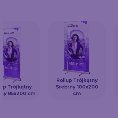
Rollup Trójkątny
lup Trójkątny
Srebrny 100x200
rny 85x200 cm
cm