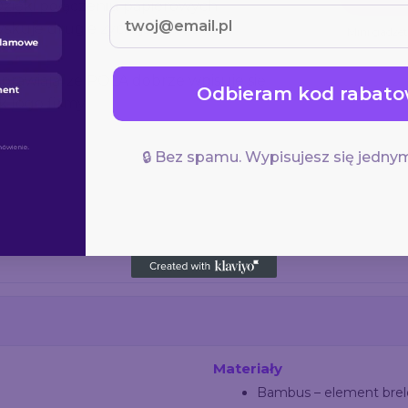
Dzięki połączeniu papierowych
uje drugie życie jako brelok.
Mini gadżet
sprawiają, że POLA dobrze wpisuje się
Odbieram kod rabato
 logo firmy.
🔒 Bez spamu. Wypisujesz się jednym
Materiały
Bambus – element brel