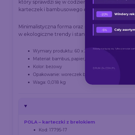
który sprawdzi się w codziennym użytkowaniu. 
karteczek i bambusowego elementu produkt zysk
Minimalistyczna forma oraz naturalne materiały 
w ekologiczne trendy i stanowi estetyczny nośnik
Wymiary produktu: 60 x 30 x 13 mm
Materiał: bambus, papier, metal
Kolor: beżowy
Opakowanie: woreczek biodegradowalny
Waga: 0,018 kg
POLA – karteczki z brelokiem
Kod: 17795-17