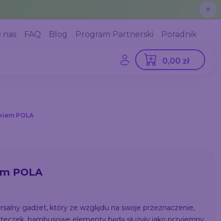
✕
 nas
FAQ
Blog
Program Partnerski
Poradnik
0,00 zł
okiem POLA
iem POLA
salny gadżet, który ze względu na swoje przeznaczenie,
arteczek, bambusowe elementy będą służyły jako przyjemny