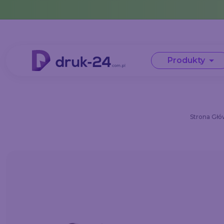
Error: No data in cache or invalid format
Produkty
Strona Gł