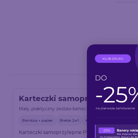
Kartecz
Karteczki samoprzylepne PO
Mały, praktyczny zestaw karteczek z bambusowym brel
Bambus + papier
Brelok 2w1
Kompaktowy format
Eko
Karteczki samoprzylepne POLA to niewielki, ale