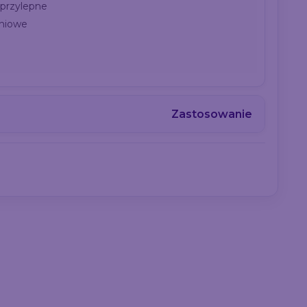
oprzylepne
eniowe
Zastosowanie