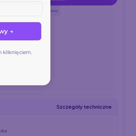
Ekologia
Brelok reklamowy
wy →
 kliknięciem.
Szczegóły techniczne
oka