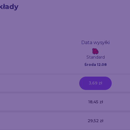
kłady
Data wysyłki
Standard
Środa 12.08
3,69 zł
18,45 zł
29,52 zł