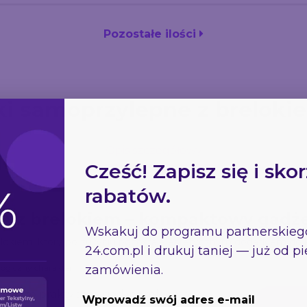
Pozostałe ilości
ki samoprzylepne z brelok
Opis szczegółowy
Cześć! Zapisz się i skor
rabatów.
LA z brelokiem – kompaktowy gad
Wskakuj do programu partnerskie
okiem, który po zużyciu pozostaje estetycznym dodatkiem do k
24.com.pl
i drukuj taniej — już od 
zamówienia.
logiczny charakter
 bardzo praktyczny gadżet reklamowy,
Wprowadź swój adres e-mail