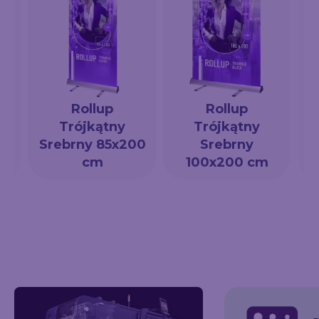
Rollup
Rollup
Trójkątny
Trójkątny
a
Srebrny 85x200
Srebrny
cm
100x200 cm