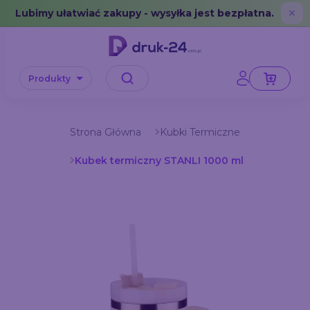
Error: No data in cache or invalid format
Lubimy ułatwiać zakupy - wysyłka jest bezpłatna.
✕
Produkty
Strona Główna
Kubki Termiczne
Kubek termiczny STANLI 1000 ml