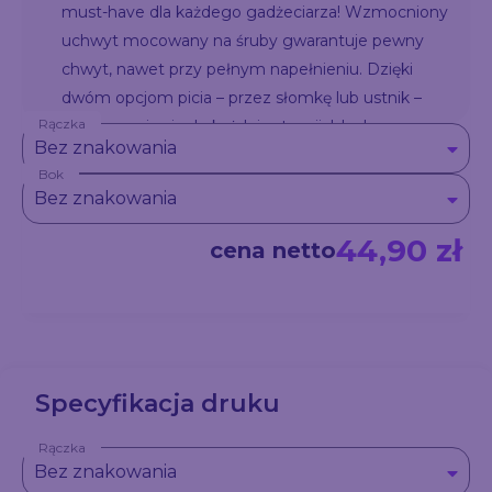
must-have dla każdego gadżeciarza! Wzmocniony
uchwyt mocowany na śruby gwarantuje pewny
chwyt, nawet przy pełnym napełnieniu. Dzięki
dwóm opcjom picia – przez słomkę lub ustnik –
Rączka
dostosowuje się do każdej sytuacji. Idealny na co
Bez znakowania
dzień, w podróży i na wypady, łącząc
Bok
niezawodność z nowoczesnym designem i
Bez znakowania
wygodą użytkowania.
44,90 zł
cena netto
Specyfikacja druku
Rączka
Bez znakowania