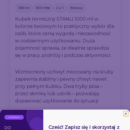
1000 ml
BPA free
2 w 1
Beżowy
Kubek termiczny STANLI 1000 ml w
kolorze beżowym to praktyczny wybór dla
osób, które cenią wygodę i niezawodność
w codziennym użytkowaniu. Duża
pojemność sprawia, że idealnie sprawdza
się w pracy, podróży i podczas aktywności.
Wzmocniony uchwyt mocowany na śruby
zapewnia stabilny i pewny chwyt nawet
przy pełnym kubku. Dwa tryby picia –
przez słomkę lub ustnik – pozwalają
dopasować użytkowanie do sytuacji.
Pojemność: 1000 ml
Wymiary: 100 x 270 mm
Cześć! Zapisz się i skorzystaj z