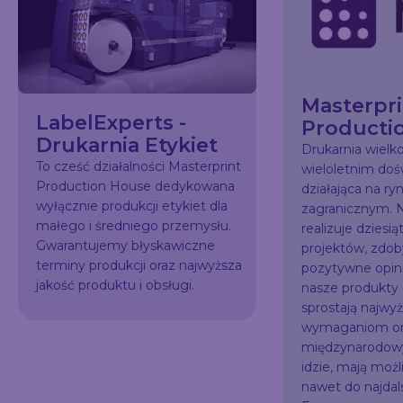
Masterpri
LabelExperts -
Producti
Drukarnia Etykiet
Drukarnia wiel
To cześć działalności Masterprint
wieloletnim do
Production House dedykowana
działająca na ry
wyłącznie produkcji etykiet dla
zagranicznym. N
małego i średniego przemysłu.
realizuje dziesią
Gwarantujemy błyskawiczne
projektów, zdo
terminy produkcji oraz najwyższa
pozytywne opini
jakość produktu i obsługi.
nasze produkty
sprostają najw
wymaganiom or
międzynarodowy
idzie, mają możl
nawet do najda