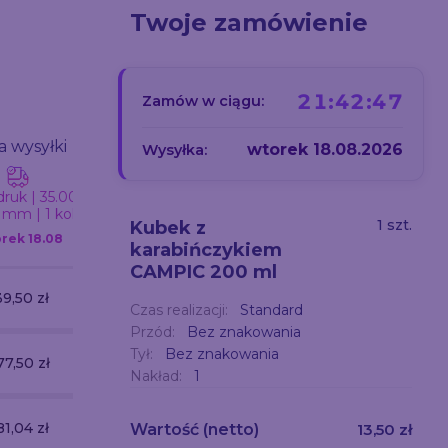
Twoje zamówienie
21:42:46
Zamów w ciągu:
a wysyłki
Data wysyłki
Data wysyłki
wtorek 18.08.2026
Wysyłka:
uk | 35.00 x
Tampodruk | 35.00 x
Tampodruk | 35.00 
 mm | 1 kolor
70.00 mm | 2 kolory
70.00 mm | 3 kolor
1 szt.
Kubek z
orek
18.08
Wtorek
18.08
Wtorek
18.08
karabińczykiem
CAMPIC 200 ml
39,50 zł
265,50 zł
391,50 zł
Czas realizacji:
Standard
Przód:
Bez znakowania
Tył:
Bez znakowania
77,50 zł
487,50 zł
697,50 zł
Nakład:
1
81,04 zł
654,08 zł
927,12 zł
Wartość
(netto)
13,50 zł