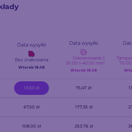
kłady
Data wysyłki
Dat
Data wysyłki
Grawerowanie |
Tampodr
Bez znakowania
50.00 x 40.00 mm
70.00
Wtorek 18.08
Wtorek
18.08
Wt
13,50 zł
75,47 zł
1
67,50 zł
177,35 zł
2
108,00 zł
253,76 zł
3