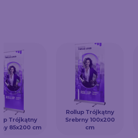
Rollup Trójkątny
lup Trójkątny
Srebrny 100x200
rny 85x200 cm
cm