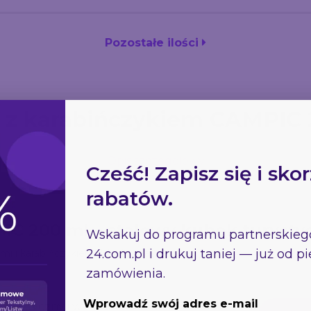
Pozostałe ilości
 z karabińczykiem CAMPIC 
Opis szczegółowy
Cześć! Zapisz się i skor
rabatów.
C 200 ml – stalowy kubek turysty
Wskakuj do programu partnerskie
24.com.pl
i drukuj taniej — już od 
i karabińczykiem. Idealny na wyprawy i biwaki.
zamówienia.
Wprowadź swój adres e-mail
praktyczny i wytrzymały kubek