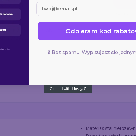
ywnościach outdoorowych. Dzięki
Outdoor
Odbieram kod rabato
 uchwyt w formie karabińczyka
lub sprzętu.
🔒 Bez spamu. Wypisujesz się jednym
Materiał: stal nierdzew