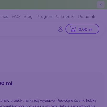
✕
 nas
FAQ
Blog
Program Partnerski
Poradnik
0,00 zł
00 ml
onały produkt na każdą wyprawę. Podwójne ścianki kubka
mie karabińczyka pozwala na szybkie i łatwe zamontowanie