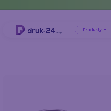
Error: No data in cache or invalid format
Produkty