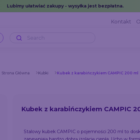
Lubimy ułatwiać zakupy - wysyłka jest bezpłatna.
Kontakt
O
Strona Główna
Kubki
Kubek z karabińczykiem CAMPIC 200 ml
Kubek z karabińczykiem CAMPIC 2
Stalowy kubek CAMPIC o pojemności 200 ml to dosk
zapewniają bardzo dobrą izolację ciepła. Ucho w for