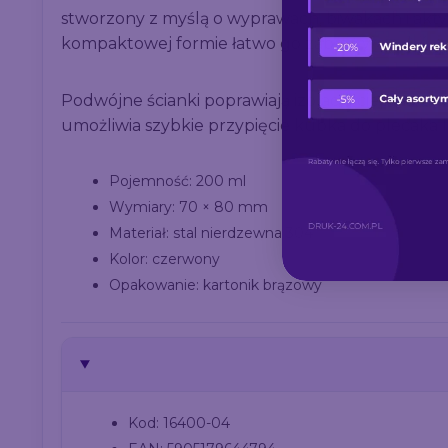
stworzony z myślą o wyprawach, biwakach i akt
kompaktowej formie łatwo go zabrać w podróż.
Podwójne ścianki poprawiają izolację cieplną, a
umożliwia szybkie przypięcie kubka do plecaka 
Pojemność: 200 ml
Wymiary: 70 × 80 mm
Materiał: stal nierdzewna 304
Kolor: czerwony
Opakowanie: kartonik brązowy
Kod: 16400-04