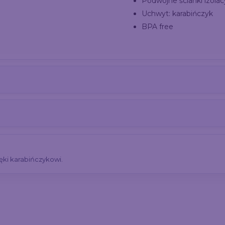
Podwójne ścianki izolac
Uchwyt: karabińczyk
BPA free
ęki karabińczykowi.