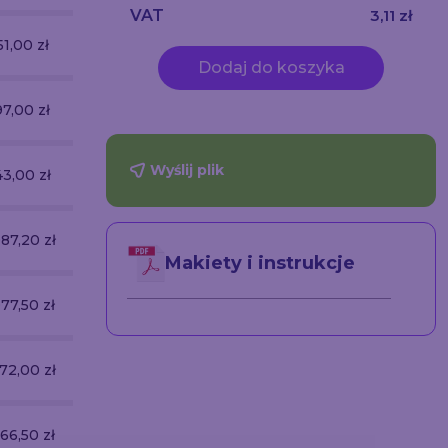
VAT
3,11 zł
51,00 zł
567,00 zł
783,00 zł
Dodaj do koszyka
97,00 zł
924,00 zł
1 251,00 zł
Wyślij plik
3,00 zł
1 281,00 zł
1 719,00 zł
087,20 zł
1 634,40 zł
2 181,60 zł
Makiety i instrukcje
077,50 zł
1 480,00 zł
1 882,50 zł
272,00 zł
1 734,00 zł
2 196,00 zł
466,50 zł
1 988,00 zł
2 509,50 zł