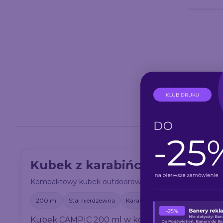
Kubek
Kubek z karabińczykiem CAMPI
Kompaktowy kubek outdoorowy z podwójnymi ściankami 
200 ml
Stal nierdzewna
Karabińczyk
Czerwony
Kubek CAMPIC 200 ml w kolorze czerwonym to 