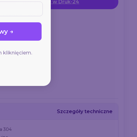
Zamów online w Druk-24
Turystyczny
200 ml
wy →
 kliknięciem.
Szczegóły techniczne
na 304