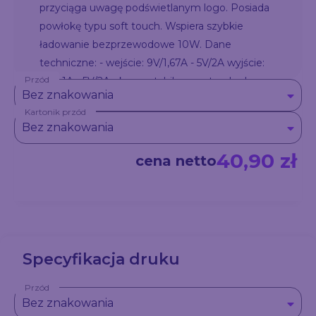
przyciąga uwagę podświetlanym logo. Posiada
powłokę typu soft touch. Wspiera szybkie
ładowanie bezprzewodowe 10W. Dane
techniczne: - wejście: 9V/1,67A - 5V/2A wyjście:
Przód
9V/1,1A - 5V/2A - kompatybilny ze standardem
Bez znakowania
QiUWAGA: Odczekaj ok. 30 sekund po podłączeniu
Kartonik przód
ładowarki do prądu w celu ustabilizowania pola
Bez znakowania
elektromagnetycznego.
40,90 zł
cena netto
Specyfikacja druku
Przód
Bez znakowania