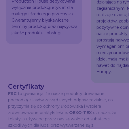
Production House dedykowana
działająca na ry
wyłącznie produkcji etykiet dla
zagranicznym. N
małego i średniego przemysłu.
realizuje dziesią
Gwarantujemy błyskawiczne
projektów, zdo
terminy produkcji oraz najwyższa
pozytywne opini
jakość produktu i obsługi.
nasze produkty
sprostają najw
wymaganiom or
międzynarodowy
idzie, mają możl
nawet do najda
Europy.
Certyfikaty
FSC
to gwarancja, że nasze produkty drewniane
pochodzą z lasów zarządzanych odpowiedzialnie, co
przyczynia się do ochrony środowiska i wspiera
zrównoważone praktyki leśne.
OEKO-TEX
oznacza, że
tekstylia używane przez nas są wolne od substancji
szkodliwych dla ludzi oraz wytwarzane są z