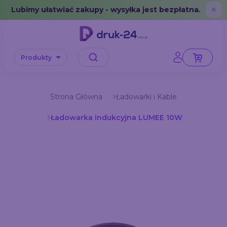
Error: No data in cache or invalid format
Lubimy ułatwiać zakupy - wysyłka jest bezpłatna.
✕
Produkty
Strona Główna
Ładowarki i Kable
Ładowarka indukcyjna LUMEE 10W