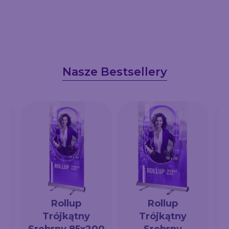
Nasze Bestsellery
Rollup
Rollup
Trójkątny
Trójkątny
a
Srebrny 85x200
Srebrny