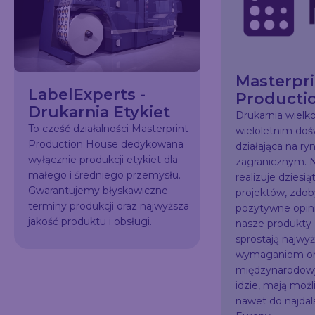
Masterpri
LabelExperts -
Producti
Drukarnia Etykiet
Drukarnia wiel
To cześć działalności Masterprint
wieloletnim do
Production House dedykowana
działająca na ry
wyłącznie produkcji etykiet dla
zagranicznym. N
małego i średniego przemysłu.
realizuje dziesią
Gwarantujemy błyskawiczne
projektów, zdo
terminy produkcji oraz najwyższa
pozytywne opini
jakość produktu i obsługi.
nasze produkty
sprostają najw
wymaganiom or
międzynarodowy
idzie, mają możl
nawet do najda