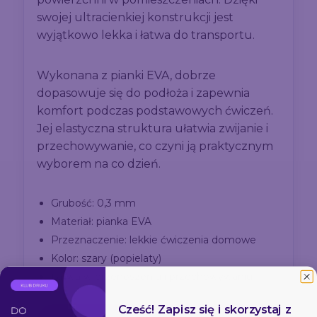
swojej ultracienkiej konstrukcji jest
wyjątkowo lekka i łatwa do transportu.
Wykonana z pianki EVA, dobrze
dopasowuje się do podłoża i zapewnia
komfort podczas podstawowych ćwiczeń.
Jej elastyczna struktura ułatwia zwijanie i
przechowywanie, co czyni ją praktycznym
wyborem na co dzień.
Grubość: 0,3 mm
Materiał: pianka EVA
Przeznaczenie: lekkie ćwiczenia domowe
Kolor: szary (popielaty)
Łatwa w przenoszeniu i przechowywaniu
Cześć! Zapisz się i skorzystaj z