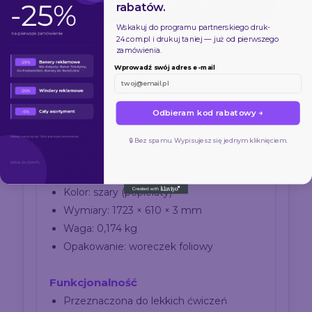
Zamów online w Druk-24
rabatów.
Wskakuj do programu partnerskiego
druk-
Lekka
EVA
Do jogi
24.com.pl
i drukuj taniej — już od pierwszego
zamówienia.
Wprowadź swój adres e-mail
Szczegóły techniczne – mata ASANA
Odbieram kod rabatowy →
Mata ASANA
Model: ASANA
🔒 Bez spamu. Wypisujesz się jednym kliknięciem.
Kod: 20145-14
Materiał: pianka EVA
Kolor: szary (popielaty)
Wymiary: 1723 × 610 × 3 mm
Waga: 0,174 kg
Opakowanie: woreczek foliowy
Funkcjonalność
Przeznaczona do lekkich ćwiczeń