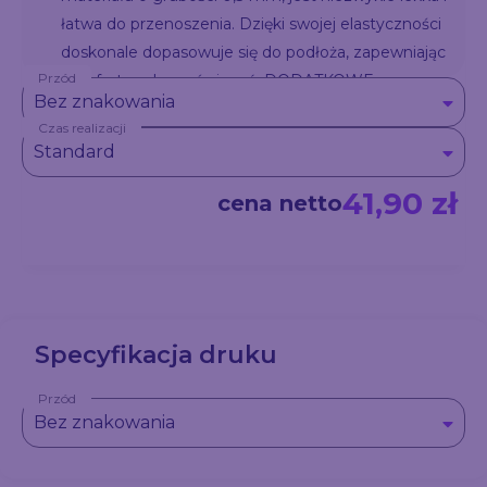
łatwa do przenoszenia. Dzięki swojej elastyczności
doskonale dopasowuje się do podłoża, zapewniając
Przód
komfort podczas ćwiczeń. DODATKOWE
Bez znakowania
INFORMACJE WAŻNE: Ze względu na cienką
Czas realizacji
strukturę maty, drobne zagniecenia mogą
Standard
pojawiać się w wyniku użytkowania oraz zwijania
przy pomocy pasków mocujących. Nie wpływa to
41,90 zł
cena netto
na funkcjonalność produktu i jest naturalnym
efektem eksploatacji.
Specyfikacja druku
Przód
Bez znakowania