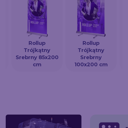
Rollup
Rollup
Trójkątny
Trójkątny
a
Srebrny 85x200
Srebrny
cm
100x200 cm