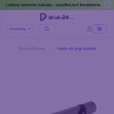
Error: No data in cache or invalid format
Lubimy ułatwiać zakupy - wysyłka jest bezpłatna.
✕
Produkty
Strona Główna
Mata do jogi ASANA