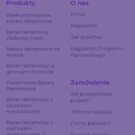
Produkty
O nas
Firma
Wielkoformatowe
banery reklamowe
Regulamin
Baner reklamowy
Jak dojechać
siatkowy mesh
Regulamin Programu
Banery reklamowe na
wymiar
Partnerskiego
Baner reklamowy w
gotowym formacie
Zamówienia
Dwustronne Banery
Reklamowe
Jak przygotować
Baner reklamowy z
projekt?
zestawem
montażowym
Terminy realizacji
Baner reklamowy z
Formy płatności
zestawem
montażowym 2
Rodzaje dostaw