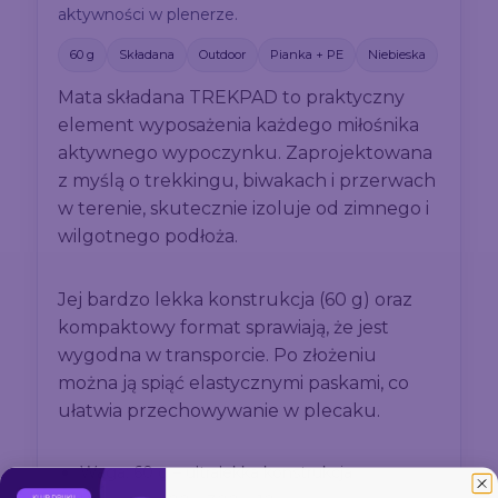
aktywności w plenerze.
60 g
Składana
Outdoor
Pianka + PE
Niebieska
Mata składana TREKPAD to praktyczny
element wyposażenia każdego miłośnika
aktywnego wypoczynku. Zaprojektowana
z myślą o trekkingu, biwakach i przerwach
w terenie, skutecznie izoluje od zimnego i
wilgotnego podłoża.
Jej bardzo lekka konstrukcja (60 g) oraz
kompaktowy format sprawiają, że jest
wygodna w transporcie. Po złożeniu
można ją spiąć elastycznymi paskami, co
ułatwia przechowywanie w plecaku.
Waga: 60 g – ultralekka konstrukcja