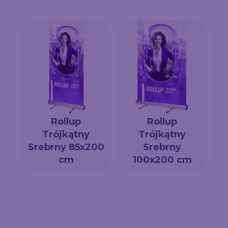
Rollup
Rollup
Trójkątny
Trójkątny
a
Srebrny 85x200
Srebrny
cm
100x200 cm