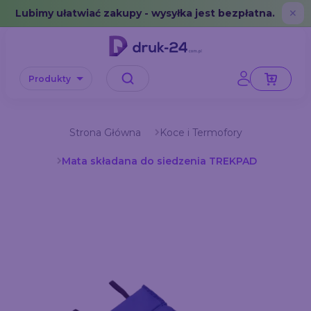
Error: No data in cache or invalid format
Lubimy ułatwiać zakupy - wysyłka jest bezpłatna.
✕
Produkty
Strona Główna
Koce i Termofory
Mata składana do siedzenia TREKPAD