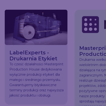
Masterpri
LabelExperts -
Producti
Drukarnia Etykiet
Drukarnia wiel
To cześć działalności Masterprint
wieloletnim do
Production House dedykowana
działająca na ry
wyłącznie produkcji etykiet dla
zagranicznym. N
małego i średniego przemysłu.
realizuje dziesią
Gwarantujemy błyskawiczne
projektów, zdo
terminy produkcji oraz najwyższa
pozytywne opini
jakość produktu i obsługi.
nasze produkty
sprostają najw