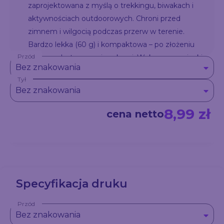
zaprojektowana z myślą o trekkingu, biwakach i
aktywnościach outdoorowych. Chroni przed
zimnem i wilgocią podczas przerw w terenie.
Bardzo lekka (60 g) i kompaktowa – po złożeniu
Przód
spinana elastycznymi paskami. Wykonana z pianki
Bez znakowania
z pokryciem z PE. Praktyczny gadżet reklamowy
Tył
dla miłośników aktywnego wypoczynku.
Bez znakowania
8,99 zł
cena netto
Specyfikacja druku
Przód
Bez znakowania