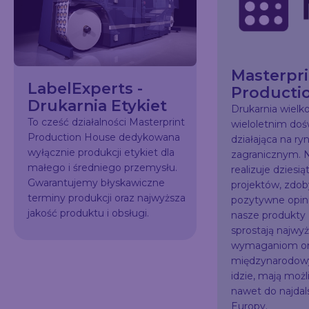
Masterpri
LabelExperts -
Producti
Drukarnia Etykiet
Drukarnia wiel
To cześć działalności Masterprint
wieloletnim do
Production House dedykowana
działająca na ry
wyłącznie produkcji etykiet dla
zagranicznym. N
małego i średniego przemysłu.
realizuje dziesią
Gwarantujemy błyskawiczne
projektów, zdo
terminy produkcji oraz najwyższa
pozytywne opini
jakość produktu i obsługi.
nasze produkty
sprostają najw
wymaganiom or
międzynarodowy
idzie, mają możl
nawet do najda
Europy.