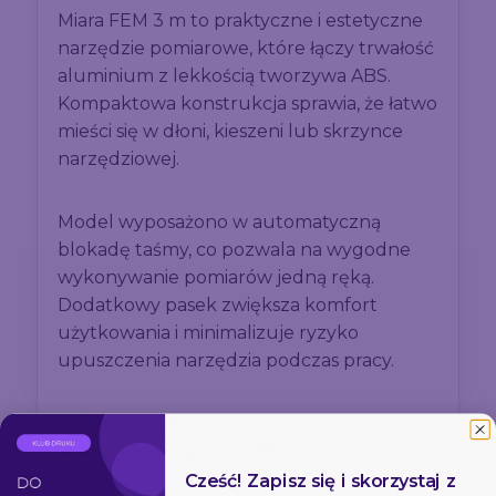
Miara FEM 3 m to praktyczne i estetyczne
narzędzie pomiarowe, które łączy trwałość
aluminium z lekkością tworzywa ABS.
Kompaktowa konstrukcja sprawia, że łatwo
mieści się w dłoni, kieszeni lub skrzynce
narzędziowej.
Model wyposażono w automatyczną
blokadę taśmy, co pozwala na wygodne
wykonywanie pomiarów jedną ręką.
Dodatkowy pasek zwiększa komfort
użytkowania i minimalizuje ryzyko
upuszczenia narzędzia podczas pracy.
Długość: 3 m
Materiał: aluminium + ABS
Mechanizm: automatyczna blokada
Cześć! Zapisz się i skorzystaj z