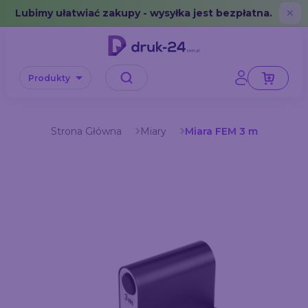
Error: No data in cache or invalid format
Lubimy ułatwiać zakupy - wysyłka jest bezpłatna.
✕
Produkty
Strona Główna
Miary
Miara FEM 3 m