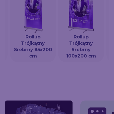
Rollup
Rollup
Trójkątny
Trójkątny
a
Srebrny 85x200
Srebrny
cm
100x200 cm