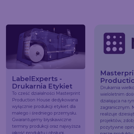
Masterpri
LabelExperts -
Producti
Drukarnia Etykiet
Drukarnia wiel
To cześć działalności Masterprint
wieloletnim do
Production House dedykowana
działająca na ry
wyłącznie produkcji etykiet dla
zagranicznym. N
małego i średniego przemysłu.
realizuje dziesią
Gwarantujemy błyskawiczne
projektów, zdo
terminy produkcji oraz najwyższa
pozytywne opini
jakość produktu i obsługi.
nasze produkty