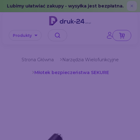
Error: No data in cache or invalid format
Lubimy ułatwiać zakupy - wysyłka jest bezpłatna.
✕
Produkty
Strona Główna
Narzędzia Wielofunkcyjne
Młotek bezpieczeństwa SEKURE