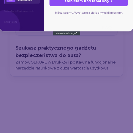
Odbieram kod rabatowy →
Personalizacja
🔒 Bez spamu. Wypisujesz się jednym kliknięciem.
FAQ
Szukasz praktycznego gadżetu
bezpieczeństwa do auta?
Zamów SEKURE w Druk-24 i postaw na funkcjonalne
narzędzie ratunkowe z dużą wartością użytkową.