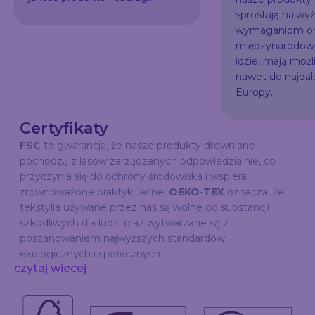
sprostają najw
wymaganiom or
międzynarodowy
idzie, mają możl
nawet do najda
Europy.
Certyfikaty
FSC
to gwarancja, że nasze produkty drewniane
pochodzą z lasów zarządzanych odpowiedzialnie, co
przyczynia się do ochrony środowiska i wspiera
zrównoważone praktyki leśne.
OEKO-TEX
oznacza, że
tekstylia używane przez nas są wolne od substancji
szkodliwych dla ludzi oraz wytwarzane są z
poszanowaniem najwyższych standardów
ekologicznych i społecznych.
czytaj wiecej