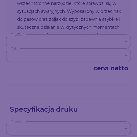
wszechstronne narzędzie, które sprawdzi się w
sytuacjach awaryjnych. Wyposażony w przecinak
do pasów oraz zbijak do szyb, zapewnia szybkie i
skuteczne działanie w krytycznych momentach.
Przód
Dodatkowo wbudowana lampka zwiększa
funkcjonalność, zapewniając oświetlenie w
Tył
ciemności. To praktyczny gadżet, który warto mieć
w każdym samochodzie, zapewniając
bezpieczeństwo w nieprzewidzianych sytuacjach.
cena netto
Specyfikacja druku
Przód