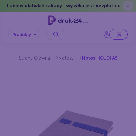
Error: No data in cache or invalid format
Lubimy ułatwiać zakupy - wysyłka jest bezpłatna.
✕
Produkty
Strona Główna
Notesy
Notes HOLDI A5