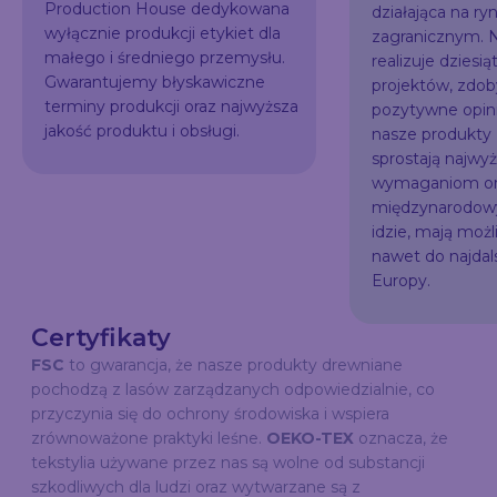
Production House dedykowana
działająca na ry
wyłącznie produkcji etykiet dla
zagranicznym. N
małego i średniego przemysłu.
realizuje dziesią
Gwarantujemy błyskawiczne
projektów, zdo
terminy produkcji oraz najwyższa
pozytywne opini
jakość produktu i obsługi.
nasze produkty
sprostają najw
wymaganiom or
międzynarodowy
idzie, mają możl
nawet do najda
Europy.
Certyfikaty
FSC
to gwarancja, że nasze produkty drewniane
pochodzą z lasów zarządzanych odpowiedzialnie, co
przyczynia się do ochrony środowiska i wspiera
zrównoważone praktyki leśne.
OEKO-TEX
oznacza, że
tekstylia używane przez nas są wolne od substancji
szkodliwych dla ludzi oraz wytwarzane są z