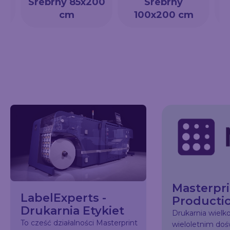
a
Srebrny 85x200
Srebrny
cm
100x200 cm
Masterpri
LabelExperts -
Producti
Drukarnia Etykiet
Drukarnia wiel
To cześć działalności Masterprint
wieloletnim do