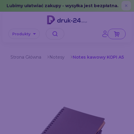
Error: No data in cache or invalid format
Lubimy ułatwiać zakupy - wysyłka jest bezpłatna.
✕
Produkty
Strona Główna
Notesy
Notes kawowy KOPI A5