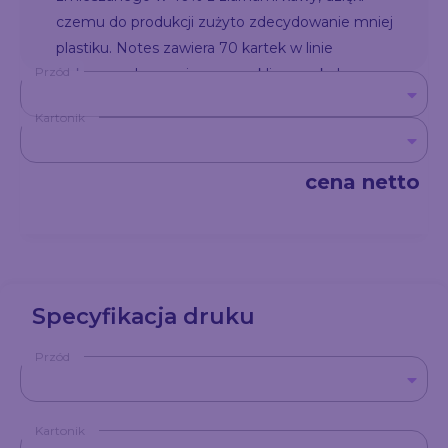
czemu do produkcji zużyto zdecydowanie mniej
plastiku. Notes zawiera 70 kartek w linie
Przód
wykonanych z papieru z recyklingu w kolorze
brązowym. W zestawie długopis automatyczny z
Kartonik
wkładem w kolorze niebieskim. Całość
zapakowana w ładny kartonik z brązowej tektury
idealnie wpisujący się w trend ekologiczny.
cena netto
Specyfikacja druku
Przód
Kartonik