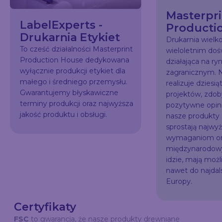
Masterpri
LabelExperts -
Producti
Drukarnia Etykiet
Drukarnia wiel
To cześć działalności Masterprint
wieloletnim do
Production House dedykowana
działająca na ry
wyłącznie produkcji etykiet dla
zagranicznym. N
małego i średniego przemysłu.
realizuje dziesią
Gwarantujemy błyskawiczne
projektów, zdo
terminy produkcji oraz najwyższa
pozytywne opini
jakość produktu i obsługi.
nasze produkty
sprostają najw
wymaganiom or
międzynarodowy
idzie, mają możl
nawet do najda
Europy.
Certyfikaty
FSC
to gwarancja, że nasze produkty drewniane