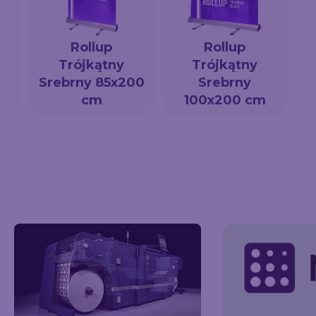
Rollup
Rollup
Trójkątny
Trójkątny
a
Srebrny 85x200
Srebrny
cm
100x200 cm