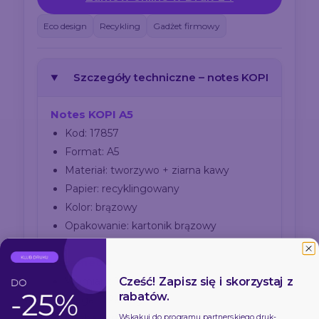
Eco design
Recykling
Gadżet firmowy
Szczegóły techniczne – notes KOPI
Notes KOPI A5
Kod: 17857
Format: A5
Materiał: tworzywo + ziarna kawy
Papier: recyklingowany
Kolor: brązowy
Opakowanie: kartonik brązowy
Parametry
Cześć! Zapisz się i skorzystaj z
Wymiary: 145 x 211 x 9 mm
rabatów.
Waga: 0,260 kg
Liczba kartek: 70
Wskakuj do programu partnerskiego
druk-