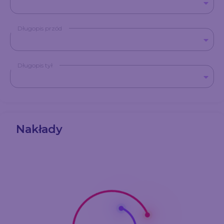
Długopis przód
Długopis tył
Nakłady