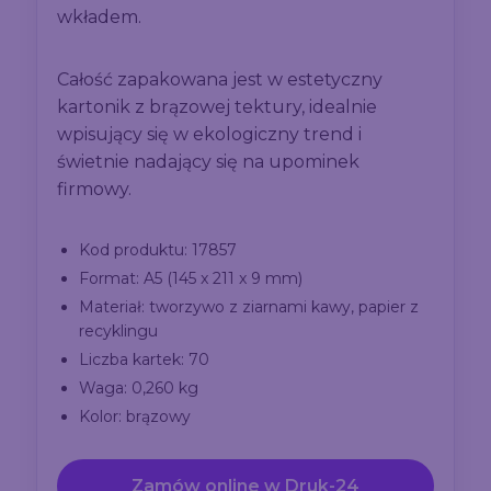
wkładem.
Całość zapakowana jest w estetyczny
kartonik z brązowej tektury, idealnie
wpisujący się w ekologiczny trend i
świetnie nadający się na upominek
firmowy.
Kod produktu: 17857
Format: A5 (145 x 211 x 9 mm)
Materiał: tworzywo z ziarnami kawy, papier z
recyklingu
Liczba kartek: 70
Waga: 0,260 kg
Kolor: brązowy
Zamów online w Druk-24