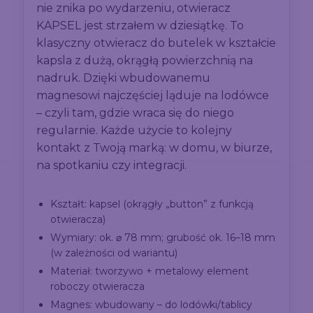
nie znika po wydarzeniu, otwieracz
KAPSEL jest strzałem w dziesiątkę. To
klasyczny otwieracz do butelek w kształcie
kapsla z dużą, okrągłą powierzchnią na
nadruk. Dzięki wbudowanemu
magnesowi najczęściej ląduje na lodówce
– czyli tam, gdzie wraca się do niego
regularnie. Każde użycie to kolejny
kontakt z Twoją marką: w domu, w biurze,
na spotkaniu czy integracji.
Kształt: kapsel (okrągły „button” z funkcją
otwieracza)
Wymiary: ok. ⌀ 78 mm; grubość ok. 16–18 mm
(w zależności od wariantu)
Materiał: tworzywo + metalowy element
roboczy otwieracza
Magnes: wbudowany – do lodówki/tablicy