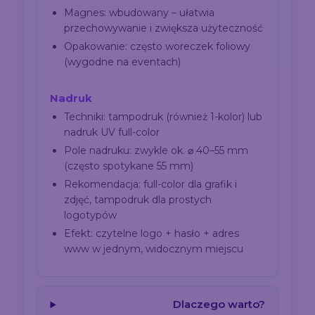
Magnes: wbudowany – ułatwia
przechowywanie i zwiększa użyteczność
Opakowanie: często woreczek foliowy
(wygodne na eventach)
Nadruk
Techniki: tampodruk (również 1-kolor) lub
nadruk UV full-color
Pole nadruku: zwykle ok. ⌀ 40–55 mm
(często spotykane 55 mm)
Rekomendacja: full-color dla grafik i
zdjęć, tampodruk dla prostych
logotypów
Efekt: czytelne logo + hasło + adres
www w jednym, widocznym miejscu
Dlaczego warto?