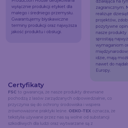
Production House dedykowana
działająca na ry
wyłącznie produkcji etykiet dla
zagranicznym. N
małego i średniego przemysłu.
realizuje dziesią
Gwarantujemy błyskawiczne
projektów, zdo
terminy produkcji oraz najwyższa
pozytywne opini
jakość produktu i obsługi.
nasze produkty
sprostają najw
wymaganiom or
międzynarodowy
idzie, mają możl
nawet do najda
Europy.
Certyfikaty
FSC
to gwarancja, że nasze produkty drewniane
pochodzą z lasów zarządzanych odpowiedzialnie, co
przyczynia się do ochrony środowiska i wspiera
zrównoważone praktyki leśne.
OEKO-TEX
oznacza, że
tekstylia używane przez nas są wolne od substancji
szkodliwych dla ludzi oraz wytwarzane są z