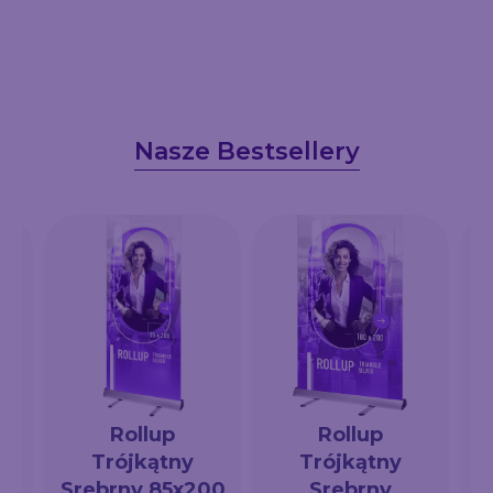
Nasze Bestsellery
Rollup
Rollup
Trójkątny
Trójkątny
a
Srebrny 85x200
Srebrny