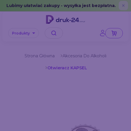
Error: No data in cache or invalid format
Lubimy ułatwiać zakupy - wysyłka jest bezpłatna.
✕
Produkty
Strona Główna
Akcesoria Do Alkoholi
Otwieracz KAPSEL