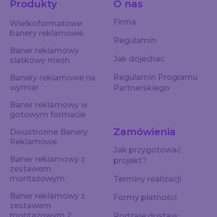
Produkty
O nas
Firma
Wielkoformatowe
banery reklamowe
Regulamin
Baner reklamowy
Jak dojechać
siatkowy mesh
Regulamin Programu
Banery reklamowe na
wymiar
Partnerskiego
Baner reklamowy w
gotowym formacie
Zamówienia
Dwustronne Banery
Reklamowe
Jak przygotować
Baner reklamowy z
projekt?
zestawem
montażowym
Terminy realizacji
Baner reklamowy z
Formy płatności
zestawem
montażowym 2
Rodzaje dostaw