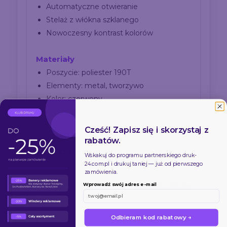
Automatyczne otwieranie
Stelaż z włókna szklanego
Nowoczesny kontrast kolorów
Materiały
Poszycie: poliester 190T
Elementy: metal, tworzywo
Kolor: czerwony
Odporność na warunki atmosferyczne
Cześć! Zapisz się i skorzystaj z
rabatów.
Dlaczego warto wybrać Druk-24?
Wskakuj do programu partnerskiego
druk-
24.com.pl
i drukuj taniej — już od pierwszego
zamówienia.
Zastosowania
Wprowadź swój adres e-mail
Personalizacja
Odbieram kod rabatowy →