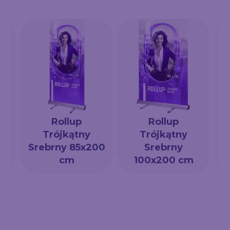
Rollup
Rollup
Trójkątny
Trójkątny
a
Srebrny 85x200
Srebrny
cm
100x200 cm