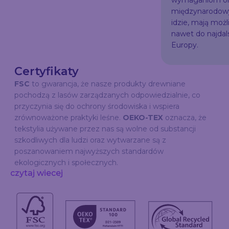
wymaganiom or
międzynarodowy
idzie, mają możl
nawet do najda
Europy.
Certyfikaty
FSC
to gwarancja, że nasze produkty drewniane
pochodzą z lasów zarządzanych odpowiedzialnie, co
przyczynia się do ochrony środowiska i wspiera
zrównoważone praktyki leśne.
OEKO-TEX
oznacza, że
tekstylia używane przez nas są wolne od substancji
szkodliwych dla ludzi oraz wytwarzane są z
poszanowaniem najwyższych standardów
ekologicznych i społecznych.
czytaj wiecej