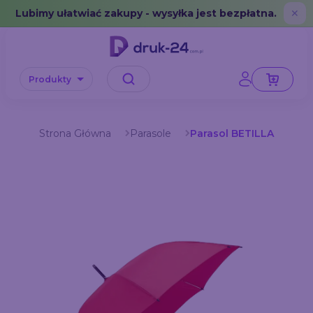
Error: No data in cache or invalid format
Lubimy ułatwiać zakupy - wysyłka jest bezpłatna.
✕
Produkty
Strona Główna
Parasole
Parasol BETILLA