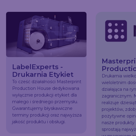
Masterpri
LabelExperts -
Producti
Drukarnia Etykiet
Drukarnia wiel
To cześć działalności Masterprint
wieloletnim do
Production House dedykowana
działająca na ry
wyłącznie produkcji etykiet dla
zagranicznym. N
małego i średniego przemysłu.
realizuje dziesią
Gwarantujemy błyskawiczne
projektów, zdo
terminy produkcji oraz najwyższa
pozytywne opini
jakość produktu i obsługi.
nasze produkty
sprostają najw