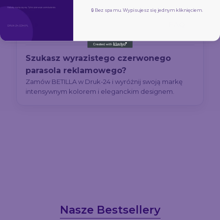
🔒 Bez spamu. Wypisujesz się jednym kliknięciem.
FAQ
Szukasz wyrazistego czerwonego
parasola reklamowego?
Zamów BETILLA w Druk-24 i wyróżnij swoją markę
intensywnym kolorem i eleganckim designem.
Nasze Bestsellery