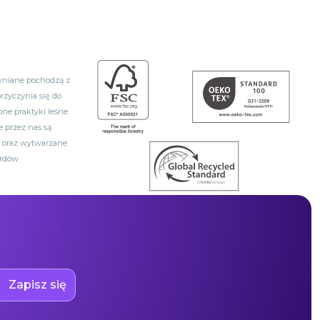
ewniane pochodzą z
rzyczynia się do
ne praktyki leśne.
e przez nas są
i oraz wytwarzane
ardów
Zapisz się