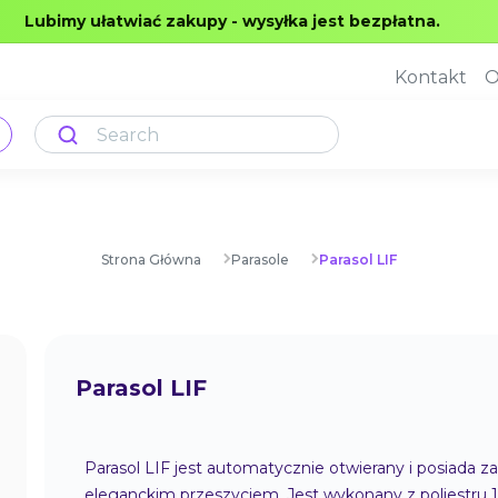
Lubimy ułatwiać zakupy - wysyłka jest bezpłatna.
Kontakt
O
Strona Główna
Parasole
Parasol LIF
Parasol LIF
Parasol LIF jest automatycznie otwierany i posiada z
eleganckim przeszyciem. Jest wykonany z poliestru 1