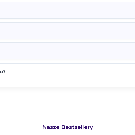
Odbieram kod rabato
🔒 Bez spamu. Wypisujesz się jednym
o?
Nasze Bestsellery