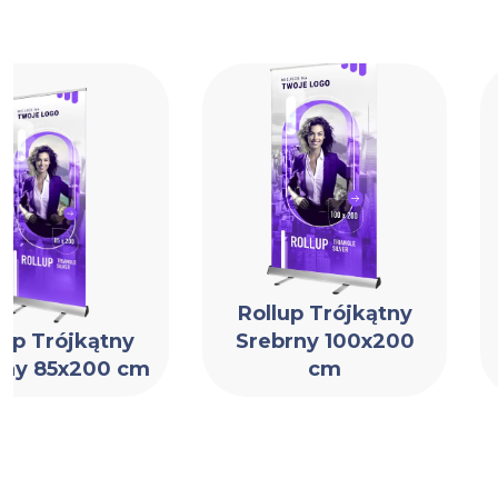
Rollup Trójkątny
lup Trójkątny
Srebrny 100x200
rny 85x200 cm
cm