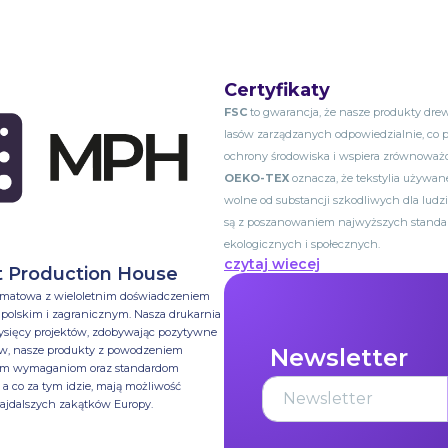
Certyfikaty
FSC
to gwarancja, że nasze produkty dr
lasów zarządzanych odpowiedzialnie, co p
ochrony środowiska i wspiera zrównoważo
OEKO-TEX
oznacza, że tekstylia używan
wolne od substancji szkodliwych dla ludz
są z poszanowaniem najwyższych stand
ekologicznych i społecznych.
czytaj wiecej
t Production House
rmatowa z wieloletnim doświadczeniem
 polskim i zagranicznym. Nasza drukarnia
i tysięcy projektów, zdobywając pozytywne
tów, nasze produkty z powodzeniem
Newsletter
zym wymaganiom oraz standardom
 co za tym idzie, mają możliwość
najdalszych zakątków Europy.