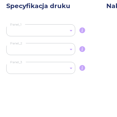
Specyfikacja druku
Na
Panel_1
Panel_2
Panel_3