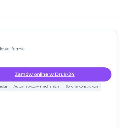
lowej formie.
Zamów online w Druk-24
esign
Automatyczny mechanizm
Solidna konstrukcja