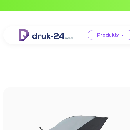
Error: No data in cache or invalid format
Produkty