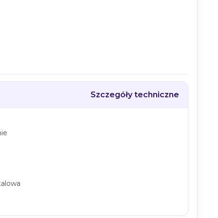
Szczegóły techniczne
zystaj z
ie
go
druk-
pierwszego
talowa