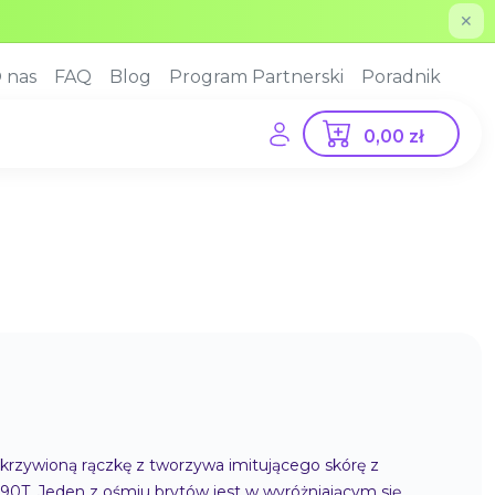
✕
 nas
FAQ
Blog
Program Partnerski
Poradnik
0,00 zł
akrzywioną rączkę z tworzywa imitującego skórę z
90T. Jeden z ośmiu brytów jest w wyróżniającym się