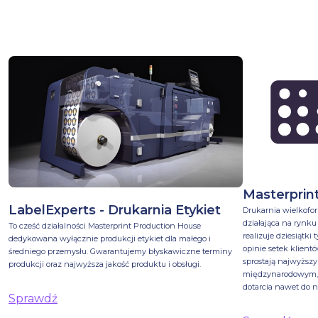
Masterprin
LabelExperts - Drukarnia Etykiet
Drukarnia wielkofo
działająca na rynku
To cześć działalności Masterprint Production House
realizuje dziesiątk
dedykowana wyłącznie produkcji etykiet dla małego i
opinie setek klien
średniego przemysłu. Gwarantujemy błyskawiczne terminy
sprostają najwyżs
produkcji oraz najwyższa jakość produktu i obsługi.
międzynarodowym, a
dotarcia nawet do 
Sprawdź