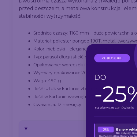
Dwustronna czasza wykonana z trwałego polies
przed deszczem, a metalowa konstrukcja i ele
stabilność i wytrzymałość.
Średnica czaszy: 1160 mm – duża powierzchnia 
Materiał: poliester pongee 190T, metal, tworzyw
Kolor: niebieski – elegancki i uniwersalny
Typ: parasol długi (stick) otwierany i zamykany 
Opakowanie: woreczek foliowy
Wymiary opakowania: 700 x 100 mm
Waga: 490 g
Ilość sztuk w kartonie zbiorczym: 24
Ilość w kartonie wewnętrznym: 12
Gwarancja: 12 miesięcy