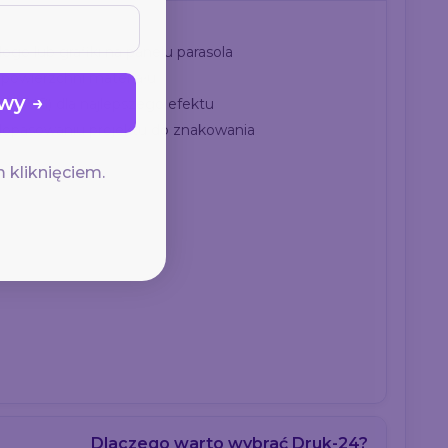
go lub grafiki na panelu parasola
 powierzchni materiału
wy →
DF, SVG) dla najlepszego efektu
dopasowaniu projektu do znakowania
 kliknięciem.
Dlaczego warto wybrać Druk-24?