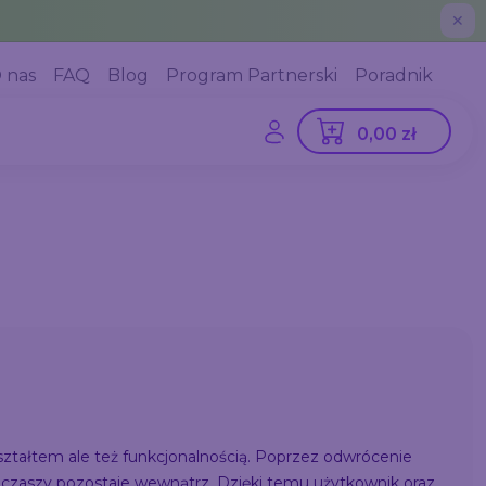
✕
 nas
FAQ
Blog
Program Partnerski
Poradnik
0,00 zł
ształtem ale też funkcjonalnością. Poprzez odwrócenie
na czaszy pozostaje wewnątrz. Dzięki temu użytkownik oraz