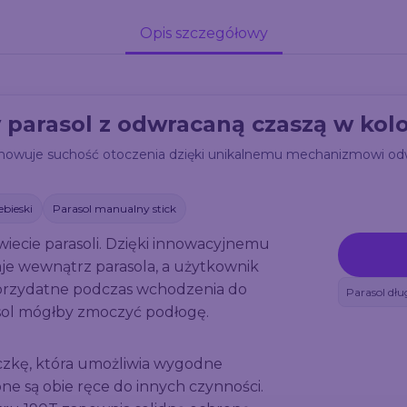
Opis szczegółowy
 parasol z odwracaną czaszą w kol
chowuje suchość otoczenia dzięki unikalnemu mechanizmowi odw
ebieski
Parasol manualny stick
iecie parasoli. Dzięki innowacyjnemu
je wewnątrz parasola, a użytkownik
e przydatne podczas wchodzenia do
Parasol dług
sol mógłby zmoczyć podłogę.
ączkę, która umożliwia wygodne
ne są obie ręce do innych czynności.