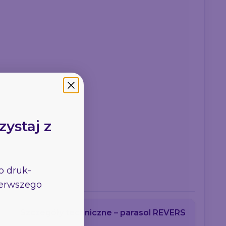
zystaj z
go
druk-
pierwszego
Szczegóły techniczne – parasol REVERS