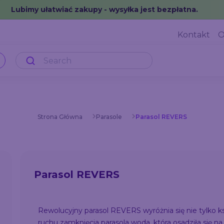
Lubimy ułatwiać zakupy - wysyłka jest bezpłatna.
Kontakt
O
Strona Główna
Parasole
Parasol REVERS
Parasol REVERS
Rewolucyjny parasol REVERS wyróżnia się nie tylko k
ruchu zamknięcia parasola woda, która osadziła się 