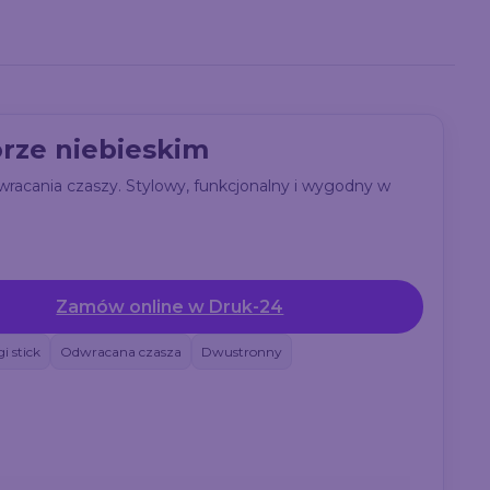
orze niebieskim
racania czaszy. Stylowy, funkcjonalny i wygodny w
Zamów online w Druk-24
i stick
Odwracana czasza
Dwustronny