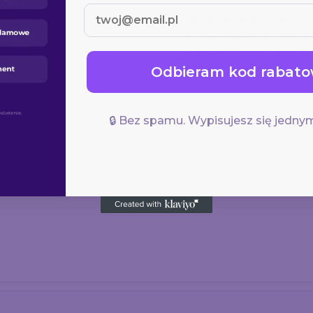
Personalizacja w Druk-24
Rekomendacja: nadruk lo
Miejsce znakowania: na
Odbieram kod rabato
Pliki: wektorowe (AI, P
Wsparcie: pomoc przy 
🔒 Bez spamu. Wypisujesz się jednym