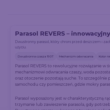
Parasol REVERS – innowacyjny
Dwustronny parasol, który chroni przed deszczem i za
użyciu.
Dwustronna czasza 190T
Mechanizm odwracania
Kolor ni
Parasol REVERS to rewolucyjne rozwiązanie w św
mechanizmowi odwracania czaszy, woda pozosta
oraz otoczenie pozostają suche. To szczególni
samochodu czy pomieszczeń, gdzie mokry para
Parasol wyposażony jest w charakterystyczną r
trzymanie lub zawieszenie parasola, gdy potrzeb