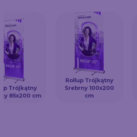
Rollup Trójkątny
lup Trójkątny
Srebrny 100x200
rny 85x200 cm
cm