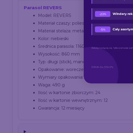
Parasol REVERS
Model: REVERS
Materiał czaszy: poliester 190T
Materiał stelaża: metal i tworzywo
Kolor: niebieski
Średnica parasola: 1160 mm
Wysokość: 860 mm
Typ: długi (stick), manualny
Opakowanie: woreczek foliowy
Wymiary opakowania: 700 x 100 mm
Waga: 490 g
Ilość w kartonie zbiorczym: 24
Ilość w kartonie wewnętrznym: 12
Gwarancja: 12 miesięcy