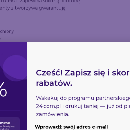
tru 190T zapewnia solidną ochronę
menty z tworzywa gwarantują
ochrony
o
manualnie
Cześć! Zapisz się i skor
rabatów.
Wskakuj do programu partnerskie
24.com.pl
i drukuj taniej — już od 
zamówienia.
Wprowadź swój adres e-mail