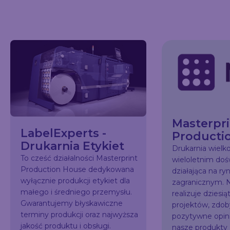
Masterpri
LabelExperts -
Producti
Drukarnia Etykiet
Drukarnia wiel
To cześć działalności Masterprint
wieloletnim do
Production House dedykowana
działająca na ry
wyłącznie produkcji etykiet dla
zagranicznym. N
małego i średniego przemysłu.
realizuje dziesią
Gwarantujemy błyskawiczne
projektów, zdo
terminy produkcji oraz najwyższa
pozytywne opini
jakość produktu i obsługi.
nasze produkty