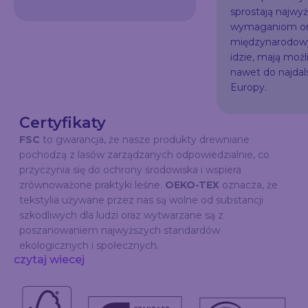
sprostają najw
wymaganiom or
międzynarodowy
idzie, mają możl
nawet do najda
Europy.
Certyfikaty
FSC
to gwarancja, że nasze produkty drewniane
pochodzą z lasów zarządzanych odpowiedzialnie, co
przyczynia się do ochrony środowiska i wspiera
zrównoważone praktyki leśne.
OEKO-TEX
oznacza, że
tekstylia używane przez nas są wolne od substancji
szkodliwych dla ludzi oraz wytwarzane są z
poszanowaniem najwyższych standardów
ekologicznych i społecznych.
czytaj wiecej