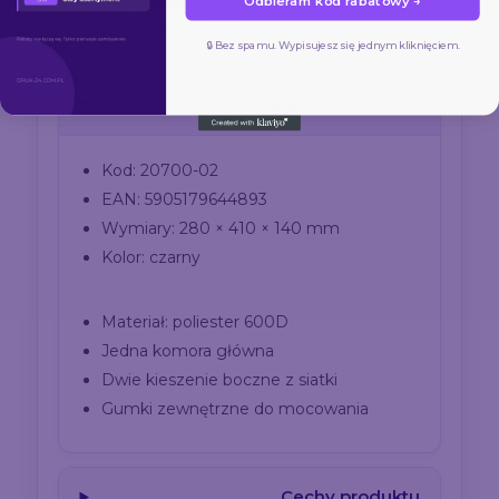
Odbieram kod rabatowy →
Plecak
Outdoor
600D
🔒 Bez spamu. Wypisujesz się jednym kliknięciem.
Szczegóły techniczne
Kod: 20700-02
EAN: 5905179644893
Wymiary: 280 × 410 × 140 mm
Kolor: czarny
Materiał: poliester 600D
Jedna komora główna
Dwie kieszenie boczne z siatki
Gumki zewnętrzne do mocowania
Cechy produktu