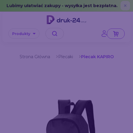
Error: No data in cache or invalid format
Lubimy ułatwiać zakupy - wysyłka jest bezpłatna.
✕
Produkty
Strona Główna
Plecaki
Plecak KAPIRO