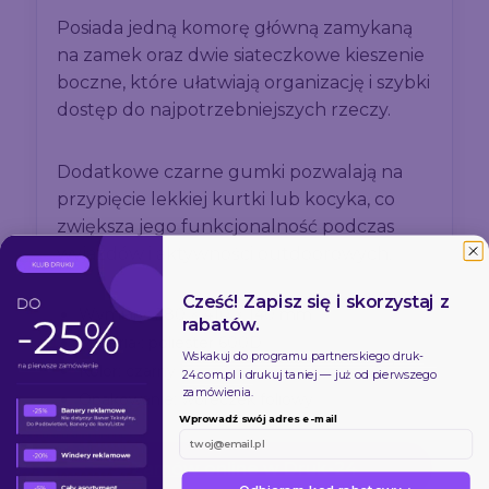
Posiada jedną komorę główną zamykaną
na zamek oraz dwie siateczkowe kieszenie
boczne, które ułatwiają organizację i szybki
dostęp do najpotrzebniejszych rzeczy.
Dodatkowe czarne gumki pozwalają na
przypięcie lekkiej kurtki lub kocyka, co
zwiększa jego funkcjonalność podczas
wyjazdów i aktywności outdoorowych.
Cześć! Zapisz się i skorzystaj z
Wymiary: 280 × 410 × 140 mm
rabatów.
Materiał: poliester 600D
Wskakuj do programu partnerskiego
druk-
Kolor: czarny
24.com.pl
i drukuj taniej — już od pierwszego
zamówienia.
Opakowanie: woreczek foliowy
Wprowadź swój adres e-mail
Zamów online w Druk-24