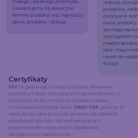
małego i średniego przemysłu.
realizuje dziesią
Gwarantujemy błyskawiczne
projektów, zdo
terminy produkcji oraz najwyższa
pozytywne opini
jakość produktu i obsługi.
nasze produkty
sprostają najw
wymaganiom or
międzynarodowy
idzie, mają możl
nawet do najda
Europy.
Certyfikaty
FSC
to gwarancja, że nasze produkty drewniane
pochodzą z lasów zarządzanych odpowiedzialnie, co
przyczynia się do ochrony środowiska i wspiera
zrównoważone praktyki leśne.
OEKO-TEX
oznacza, że
tekstylia używane przez nas są wolne od substancji
szkodliwych dla ludzi oraz wytwarzane są z
poszanowaniem najwyższych standardów
ekologicznych i społecznych.