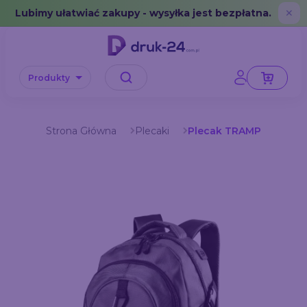
Error: No data in cache or invalid format
Lubimy ułatwiać zakupy - wysyłka jest bezpłatna.
✕
Produkty
Strona Główna
Plecaki
Plecak TRAMP