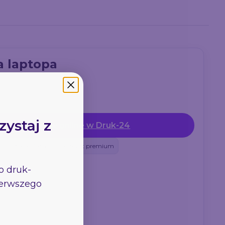
a laptopa
zystaj z
Zamów online w Druk-24
n
Laptop friendly
Gadżet premium
go
druk-
pierwszego