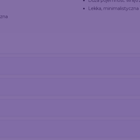
Duża pojemność wnętr
Lekka, minimalistyczna
rzna