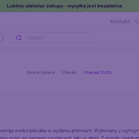
Lubimy ułatwiać zakupy - wysyłka jest bezpłatna.
Kontakt
O
Strona Główna
Plecaki
Plecak ZUZU
ersja worko-plecaka w wydaniu premium. Wykonany z wytrzyma
alają nosić go zarówno na plecach, jak i w dłoni. Z przodu znajdu