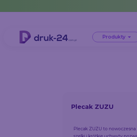
Error: No data in cache or invalid format
Produkty
Plecak ZUZU
Plecak ZUZU to nowoczesna w
szelki i krótkie uchwyty pozw