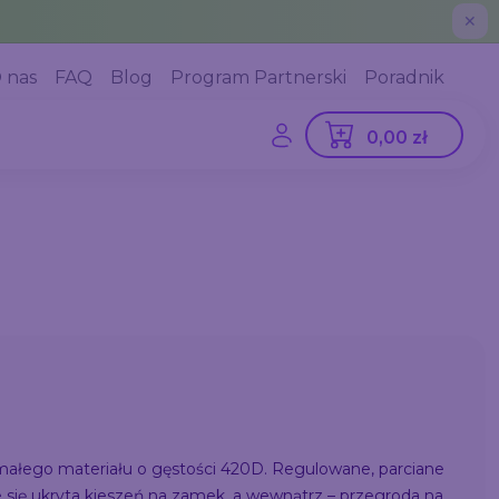
✕
 nas
FAQ
Blog
Program Partnerski
Poradnik
0,00 zł
łego materiału o gęstości 420D. Regulowane, parciane
je się ukryta kieszeń na zamek, a wewnątrz – przegroda na