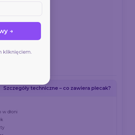
wy →
 kliknięciem.
Szczegóły techniczne – co zawiera plecak?
b w dłoni
ek
ty