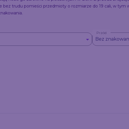
ez trudu pomieści przedmioty o rozmiarze do 19 cali, w tym wi
znakowania.
Przód
Bez znakowan