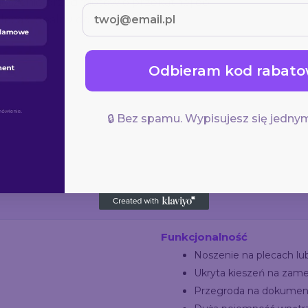
oszenie przedmiotów o przekątnej do
ecak idealny do pracy, szkoły i
Odbieram kod rabato
🔒 Bez spamu. Wypisujesz się jednym
Funkcjonalność
Noszenie na plecach lu
Ukryta kieszeń na zam
Przegroda na dokumen