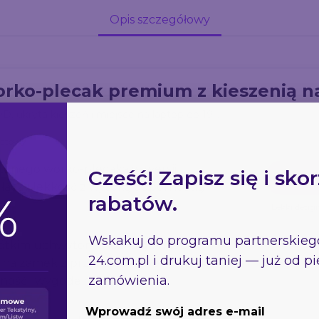
Opis szczegółowy
rko-plecak premium z kieszenią n
, ukryta kieszeń i miejsce na laptop do 19”.
natowy
cznego worko-plecaka w wersji
Cześć! Zapisz się i skor
łączy lekkość z wysoką odpornością
rabatów.
Lekki desig
Wskakuj do programu partnerskie
rótkim uchwytom można go nosić
24.com.pl
i drukuj taniej — już od 
zeń na zamek z przodu oraz wewnętrzna
zamówienia.
ość i wygodę organizacji.
Wprowadź swój adres e-mail