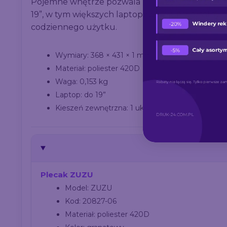
Pojemne wnętrze pozwala na bezpieczne przen
19”, w tym większych laptopów. To uniwersalny pl
codziennego użytku.
Wymiary: 368 × 431 × 1 mm
Materiał: poliester 420D
Waga: 0,153 kg
Laptop: do 19”
Kieszeń zewnętrzna: 1 ukryta
Plecak ZUZU
Model: ZUZU
Kod: 20827-06
Materiał: poliester 420D