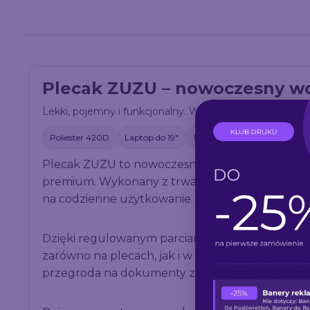
Plecak ZUZU – nowoczesny wo
Lekki, pojemny i funkcjonalny. Wytrzymały materiał 420D
Poliester 420D
Laptop do 19"
Ukryta kieszeń
Kolor gra
Plecak ZUZU to nowoczesna interpretacja klasy
premium. Wykonany z trwałego poliestru 420D, 
na codzienne użytkowanie.
Dzięki regulowanym parcianym szelkom oraz k
zarówno na plecach, jak i w dłoni. Ukryta kies
przegroda na dokumenty zwiększają funkcjonaln