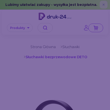
Error: No data in cache or invalid format
Lubimy ułatwiać zakupy - wysyłka jest bezpłatna.
✕
Produkty
Strona Główna
Słuchawki
Słuchawki bezprzewodowe DETO