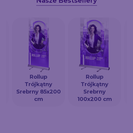
Nasze Bestsellery
Rollup
Rollup
Trójkątny
Trójkątny
a
Srebrny 85x200
Srebrny
cm
100x200 cm