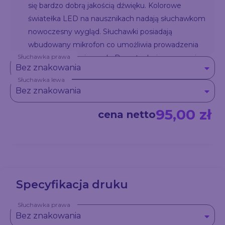
się bardzo dobrą jakością dźwięku. Kolorowe
światełka LED na nausznikach nadają słuchawkom
nowoczesny wygląd. Słuchawki posiadają
wbudowany mikrofon co umożliwia prowadzenia
Słuchawka prawa
rozmów telefonicznych. Dane techniczne: wersja
Bez znakowania
bluetooth 5.0 zasięg do 20m, port ładowania typ C.
Słuchawka lewa
Bez znakowania
95,00 zł
cena netto
Specyfikacja druku
Słuchawka prawa
Bez znakowania