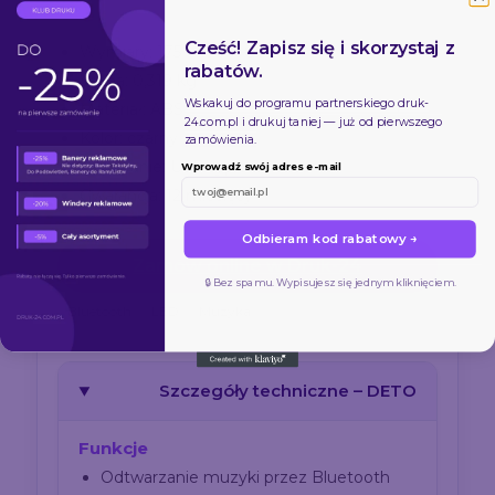
Cześć! Zapisz się i skorzystaj z
Wymiary: 175 × 190 × 80 mm
rabatów.
Waga: 0,319 kg
Wskakuj do programu partnerskiego
druk-
Materiał: ABS
24.com.pl
i drukuj taniej — już od pierwszego
Kolor: czarny
zamówienia.
Ładowanie: USB typu C
Wprowadź swój adres e-mail
Gwarancja: 12 miesięcy
Odbieram kod rabatowy →
Zamów online w Druk-24
🔒 Bez spamu. Wypisujesz się jednym kliknięciem.
Bluetooth
LED
Muzyka
Szczegóły techniczne – DETO
Funkcje
Odtwarzanie muzyki przez Bluetooth