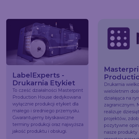
Masterpri
LabelExperts -
Producti
Drukarnia Etykiet
Drukarnia wiel
To cześć działalności Masterprint
wieloletnim do
Production House dedykowana
działająca na ry
wyłącznie produkcji etykiet dla
zagranicznym. N
małego i średniego przemysłu.
realizuje dziesią
Gwarantujemy błyskawiczne
projektów, zdo
terminy produkcji oraz najwyższa
pozytywne opini
jakość produktu i obsługi.
nasze produkty