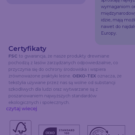
sprostają najw
wymaganiom or
międzynarodowy
idzie, mają możl
nawet do najda
Europy.
Certyfikaty
FSC
to gwarancja, że nasze produkty drewniane
pochodzą z lasów zarządzanych odpowiedzialnie, co
przyczynia się do ochrony środowiska i wspiera
zrównoważone praktyki leśne.
OEKO-TEX
oznacza, że
tekstylia używane przez nas są wolne od substancji
szkodliwych dla ludzi oraz wytwarzane są z
poszanowaniem najwyższych standardów
ekologicznych i społecznych.
czytaj wiecej