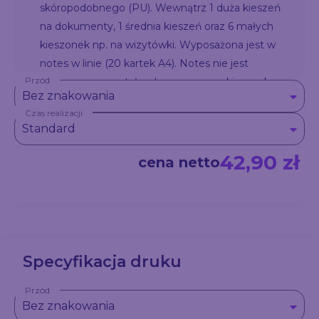
skóropodobnego (PU). Wewnątrz 1 duża kieszeń
na dokumenty, 1 średnia kieszeń oraz 6 małych
kieszonek np. na wizytówki. Wyposażona jest w
notes w linie (20 kartek A4). Notes nie jest
Przód
umocowany na stałe, ale wsuwany w kieszonkę,
Bez znakowania
dzięki czemu można go łatwo wymienić. Logo
Czas realizacji
można wykonać wieloma technikami na
Standard
powierzchni teczki.
42,90 zł
cena netto
Specyfikacja druku
Przód
Bez znakowania