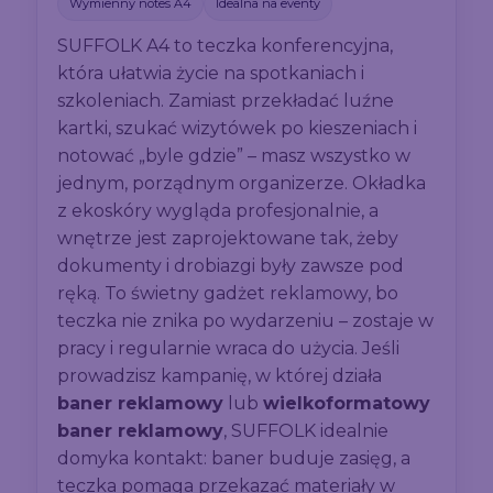
Wymienny notes A4
Idealna na eventy
SUFFOLK A4 to teczka konferencyjna,
która ułatwia życie na spotkaniach i
szkoleniach. Zamiast przekładać luźne
kartki, szukać wizytówek po kieszeniach i
notować „byle gdzie” – masz wszystko w
jednym, porządnym organizerze. Okładka
z ekoskóry wygląda profesjonalnie, a
wnętrze jest zaprojektowane tak, żeby
dokumenty i drobiazgi były zawsze pod
ręką. To świetny gadżet reklamowy, bo
teczka nie znika po wydarzeniu – zostaje w
pracy i regularnie wraca do użycia. Jeśli
prowadzisz kampanię, w której działa
baner reklamowy
lub
wielkoformatowy
baner reklamowy
, SUFFOLK idealnie
domyka kontakt: baner buduje zasięg, a
teczka pomaga przekazać materiały w