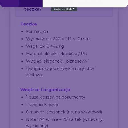
Szczegóły techniczne – co zawiera
teczka?
Teczka
Format: A4
Wymiary: ok. 240 × 313 × 16 mm
Waga: ok. 0,442 kg
Materiał okładki: ekoskóra / PU
Wygląd: elegancki, „biznesowy”
Uwaga: długopis zwykle nie jest w
zestawie
Wnętrze i organizacja
1 duża kieszeń na dokumenty
1 średnia kieszeń
6 małych kieszonek (np. na wizytówki)
Notes A4 w linie – 20 kartek (wsuwany,
wymienny)