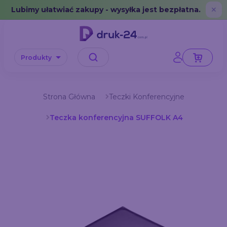
Error: No data in cache or invalid format
Lubimy ułatwiać zakupy - wysyłka jest bezpłatna.
✕
Produkty
Strona Główna
Teczki Konferencyjne
Teczka konferencyjna SUFFOLK A4