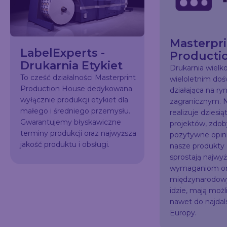
Masterpri
LabelExperts -
Producti
Drukarnia Etykiet
Drukarnia wiel
To cześć działalności Masterprint
wieloletnim do
Production House dedykowana
działająca na ry
wyłącznie produkcji etykiet dla
zagranicznym. N
małego i średniego przemysłu.
realizuje dziesią
Gwarantujemy błyskawiczne
projektów, zdo
terminy produkcji oraz najwyższa
pozytywne opini
jakość produktu i obsługi.
nasze produkty
sprostają najw
wymaganiom or
międzynarodowy
idzie, mają możl
nawet do najda
Europy.