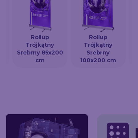
Rollup
Rollup
Trójkątny
Trójkątny
a
Srebrny 85x200
Srebrny
cm
100x200 cm