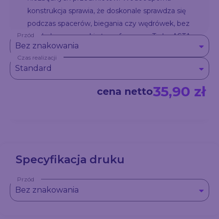
konstrukcja sprawia, że doskonale sprawdza się
podczas spacerów, biegania czy wędrówek, bez
Przód
względu na warunki atmosferyczne. Torba ASTA
Bez znakowania
jest odpowiednia zarówno dla mężczyzn, jak i
Czas realizacji
kobiet.
Standard
35,90 zł
cena netto
Specyfikacja druku
Przód
Bez znakowania