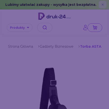
Error: No data in cache or invalid format
Lubimy ułatwiać zakupy - wysyłka jest bezpłatna.
✕
Produkty
Strona Główna
Gadżety Biznesowe
Torba ASTA