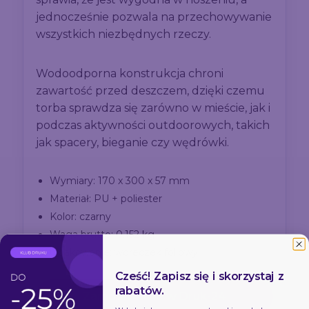
jednocześnie pozwala na przechowywanie
wszystkich niezbędnych rzeczy.
Wodoodporna konstrukcja chroni
zawartość przed deszczem, dzięki czemu
torba sprawdza się zarówno w mieście, jak i
podczas aktywności outdoorowych, takich
jak spacery, bieganie czy wędrówki.
Wymiary: 170 x 300 x 57 mm
Materiał: PU + poliester
Kolor: czarny
Waga brutto: 0,152 kg
Opakowanie: woreczek foliowy
Cześć! Zapisz się i skorzystaj z
rabatów.
Zamów online w Druk-24