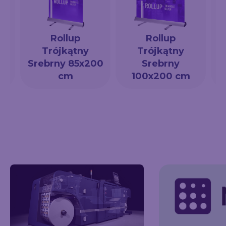
Rollup
Rollup
Trójkątny
Trójkątny
a
Srebrny 85x200
Srebrny
cm
100x200 cm