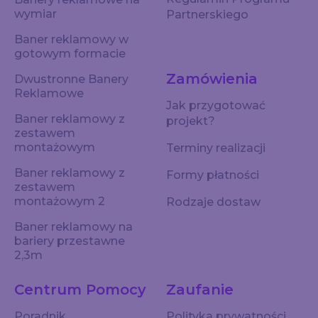
wymiar
Partnerskiego
Baner reklamowy w
gotowym formacie
Zamówienia
Dwustronne Banery
Reklamowe
Jak przygotować
Baner reklamowy z
projekt?
zestawem
montażowym
Terminy realizacji
Baner reklamowy z
Formy płatności
zestawem
montażowym 2
Rodzaje dostaw
Baner reklamowy na
bariery przestawne
2,3m
Centrum Pomocy
Zaufanie
Poradnik
Polityka prywatności