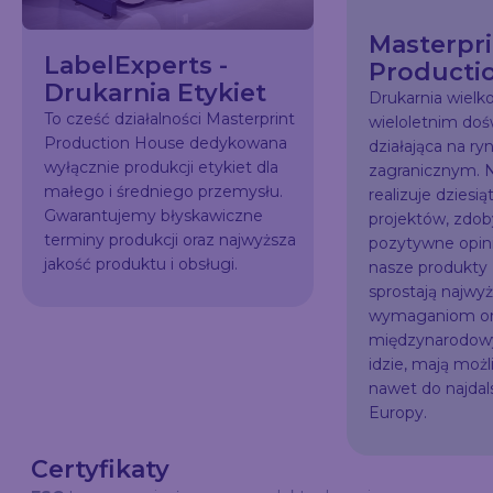
Masterpri
LabelExperts -
Producti
Drukarnia Etykiet
Drukarnia wiel
To cześć działalności Masterprint
wieloletnim do
Production House dedykowana
działająca na ry
wyłącznie produkcji etykiet dla
zagranicznym. N
małego i średniego przemysłu.
realizuje dziesią
Gwarantujemy błyskawiczne
projektów, zdo
terminy produkcji oraz najwyższa
pozytywne opini
jakość produktu i obsługi.
nasze produkty
sprostają najw
wymaganiom or
międzynarodowy
idzie, mają możl
nawet do najda
Europy.
Certyfikaty