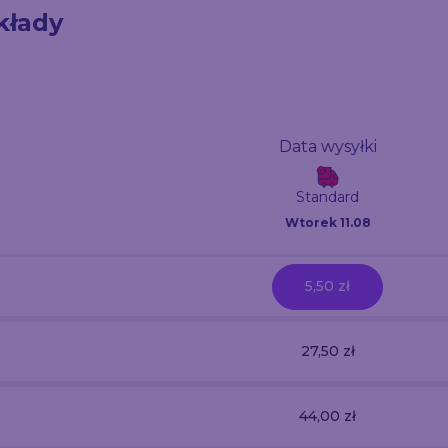
kłady
Data wysyłki
Standard
Wtorek 11.08
5,50 zł
27,50 zł
44,00 zł