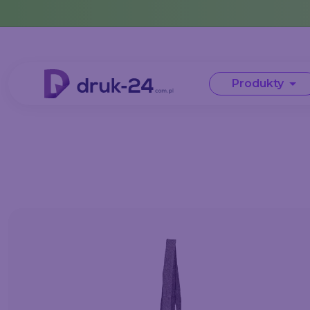
Error: No data in cache or invalid format
Produkty