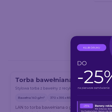
Torba bawełniana LAN 140 g 
Stylowa torba z bawełny z recyklingu o fakturze melanż 
Bawełna 140 g/m²
370 x 395 x 85 mm
Melanż
Gadżet e
LAN to torba bawełniana o gramaturze 140 g/m²,