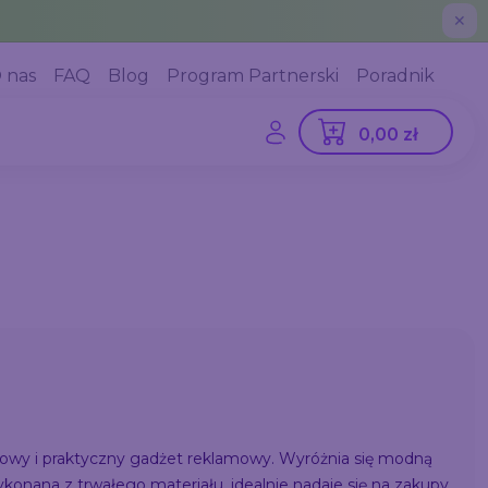
✕
 nas
FAQ
Blog
Program Partnerski
Poradnik
0,00 zł
lowy i praktyczny gadżet reklamowy. Wyróżnia się modną
Wykonana z trwałego materiału, idealnie nadaje się na zakupy