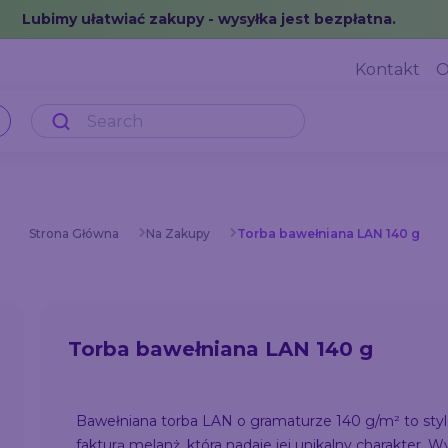
Lubimy ułatwiać zakupy - wysyłka jest bezpłatna.
Kontakt
O
Strona Główna
Na Zakupy
Torba bawełniana LAN 140 g
Torba bawełniana LAN 140 g
Bawełniana torba LAN o gramaturze 140 g/m² to sty
fakturą melanż, która nadaje jej unikalny charakter. 