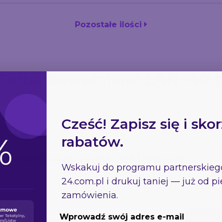
Pozostałe ilości
Torba bawełniana LAN 140 
Opis szczegółowy
Cześć! Zapisz się i skor
rabatów.
– melanżowa torba reklamowa
Wskakuj do programu partnerskie
– praktyczna i idealna pod nadruk logo.
24.com.pl
i drukuj taniej — już od 
zamówienia.
ko
 wyróżniająca się modną fakturą
Wprowadź swój adres e-mail