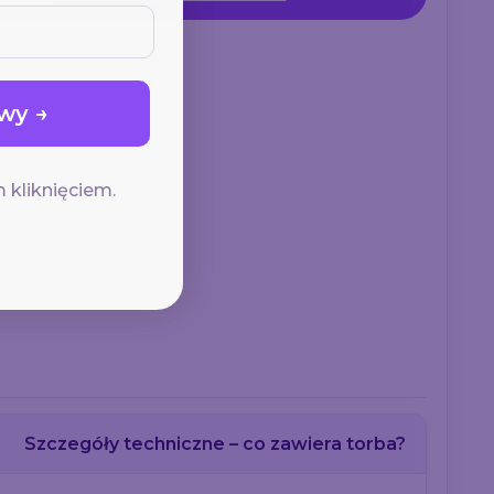
ko
Duże logo
wy →
 kliknięciem.
Szczegóły techniczne – co zawiera torba?