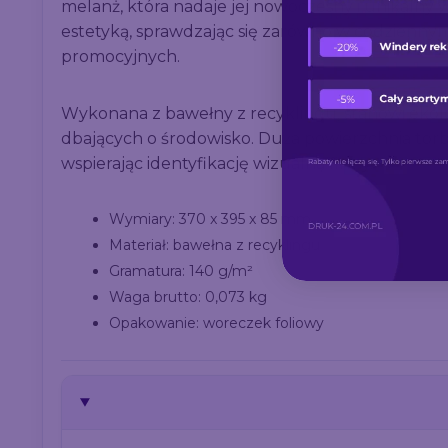
melanż, która nadaje jej nowoczesny i unikalny 
estetyką, sprawdzając się zarówno w codziennym 
promocyjnych.
Wykonana z bawełny z recyklingu, stanowi ekol
dbających o środowisko. Duża powierzchnia tor
wspierając identyfikację wizualną firmy.
Wymiary: 370 x 395 x 85 mm
Materiał: bawełna z recyklingu
Gramatura: 140 g/m²
Waga brutto: 0,073 kg
Opakowanie: woreczek foliowy