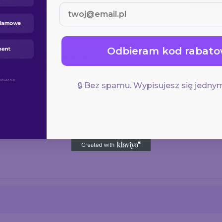
wygląd. Łączy funkcjonalność z
użytkowaniu, jak i w działaniach
Melanż
E
Odbieram kod rabato
ogiczne rozwiązanie dla marek
by umożliwia skuteczny nadruk logo,
🔒 Bez spamu. Wypisujesz się jednym