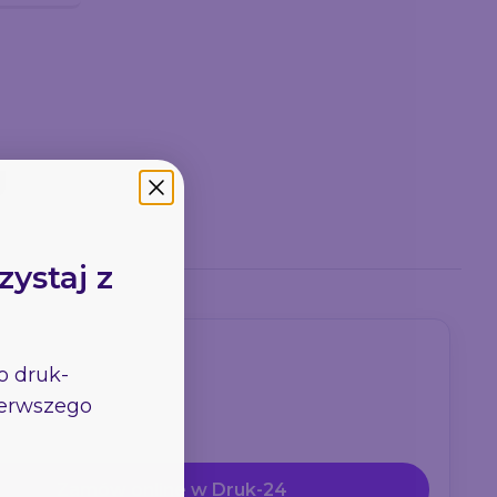
g
zystaj z
go
druk-
pierwszego
Zamów online w Druk-24