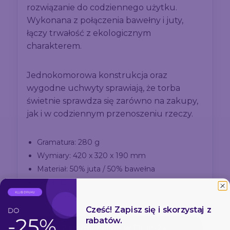
rozwiązanie do codziennego użytku.
Wykonana z połączenia bawełny i juty,
łączy trwałość z ekologicznym
charakterem.
Jednokomorowa konstrukcja oraz
wygodne uchwyty sprawiają, że torba
świetnie sprawdza się zarówno na zakupy,
jak i w codziennym przenoszeniu rzeczy.
Gramatura: 280 g
Wymiary: 420 x 320 x 190 mm
Materiał: 50% juta / 50% bawełna
Kolor: czarny
Typ: jednokomorowa
Cześć! Zapisz się i skorzystaj z
rabatów.
Zamów online w Druk-24