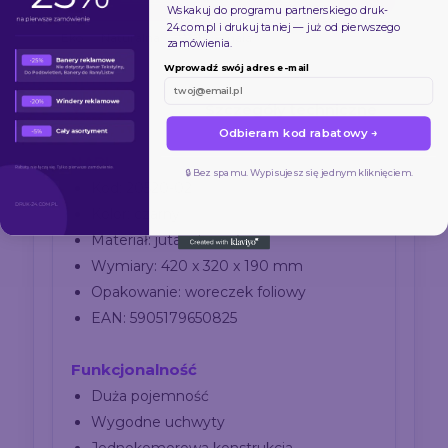
Wskakuj do programu partnerskiego
druk-
24.com.pl
i drukuj taniej — już od pierwszego
Eko
Naturalna
Wytrzymała
zamówienia.
Wprowadź swój adres e-mail
Szczegóły techniczne
Odbieram kod rabatowy →
NABI
🔒 Bez spamu. Wypisujesz się jednym kliknięciem.
Kod: 20520-02
Kolor: czarny
Materiał: juta + bawełna
Wymiary: 420 x 320 x 190 mm
Opakowanie: woreczek foliowy
EAN: 5905179650825
Funkcjonalność
Duża pojemność
Wygodne uchwyty