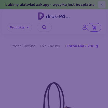
Error: No data in cache or invalid format
Lubimy ułatwiać zakupy - wysyłka jest bezpłatna.
✕
Produkty
Strona Główna
Na Zakupy
Torba NABI 280 g