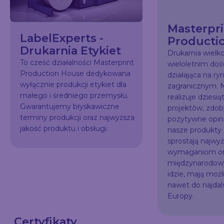
Masterpri
LabelExperts -
Producti
Drukarnia Etykiet
Drukarnia wiel
To cześć działalności Masterprint
wieloletnim do
Production House dedykowana
działająca na ry
wyłącznie produkcji etykiet dla
zagranicznym. N
małego i średniego przemysłu.
realizuje dziesią
Gwarantujemy błyskawiczne
projektów, zdo
terminy produkcji oraz najwyższa
pozytywne opini
jakość produktu i obsługi.
nasze produkty
sprostają najw
wymaganiom or
międzynarodowy
idzie, mają możl
nawet do najda
Europy.
Certyfikaty