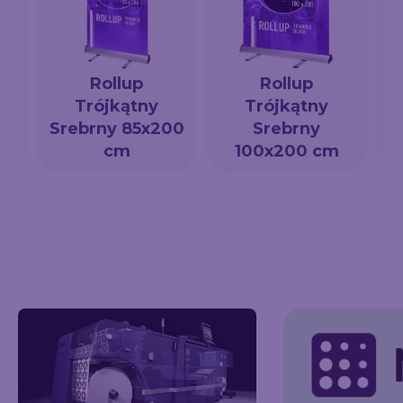
Rollup
Rollup
Trójkątny
Trójkątny
a
Srebrny 85x200
Srebrny
cm
100x200 cm