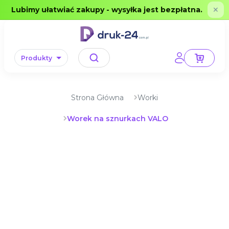
Error: No data in cache or invalid format
Lubimy ułatwiać zakupy - wysyłka jest bezpłatna.
✕
Produkty
Strona Główna
Worki
Worek na sznurkach VALO