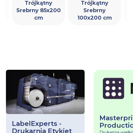
Trójkątny
Trójkątny
a
Srebrny 85x200
Srebrny
cm
100x200 cm
Masterpri
LabelExperts -
Producti
Drukarnia Etykiet
Drukarnia wiel