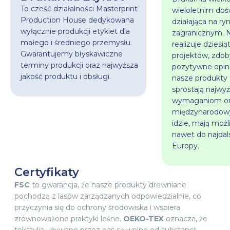
To cześć działalności Masterprint
wieloletnim do
Production House dedykowana
działająca na ry
wyłącznie produkcji etykiet dla
zagranicznym. N
małego i średniego przemysłu.
realizuje dziesią
Gwarantujemy błyskawiczne
projektów, zdo
terminy produkcji oraz najwyższa
pozytywne opini
jakość produktu i obsługi.
nasze produkty
sprostają najw
wymaganiom or
międzynarodowy
idzie, mają możl
nawet do najda
Europy.
Certyfikaty
FSC
to gwarancja, że nasze produkty drewniane
pochodzą z lasów zarządzanych odpowiedzialnie, co
przyczynia się do ochrony środowiska i wspiera
zrównoważone praktyki leśne.
OEKO-TEX
oznacza, że