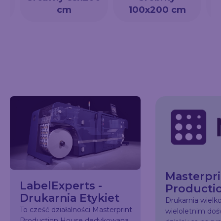
cm
100x200 cm
Masterpri
LabelExperts -
Producti
Drukarnia Etykiet
Drukarnia wiel
To cześć działalności Masterprint
wieloletnim do
Production House dedykowana