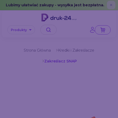
Error: No data in cache or invalid format
Lubimy ułatwiać zakupy - wysyłka jest bezpłatna.
✕
Produkty
Strona Główna
Kredki i Zakreślacze
Zakreślacz SNAP