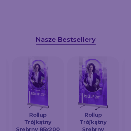
Nasze Bestsellery
Rollup
Rollup
Trójkątny
Trójkątny
a
Srebrny 85x200
Srebrny