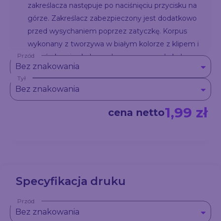
zakreślacza następuje po naciśnięciu przycisku na
górze. Zakreślacz zabezpieczony jest dodatkowo
przed wysychaniem poprzez zatyczkę. Korpus
wykonany z tworzywa w białym kolorze z klipem i
Przód
końcówkami w kolorze dopasowanym do koloru
Bez znakowania
zakreślacza.
Tył
Bez znakowania
1,99 zł
cena netto
Specyfikacja druku
Przód
Bez znakowania