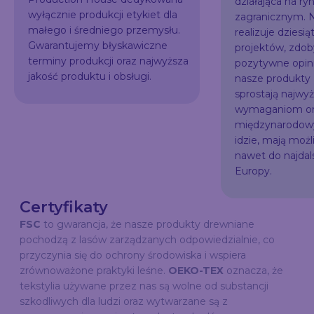
działająca na ry
wyłącznie produkcji etykiet dla
zagranicznym. N
małego i średniego przemysłu.
realizuje dziesią
Gwarantujemy błyskawiczne
projektów, zdo
terminy produkcji oraz najwyższa
pozytywne opini
jakość produktu i obsługi.
nasze produkty
sprostają najw
wymaganiom or
międzynarodowy
idzie, mają możl
nawet do najda
Europy.
Certyfikaty
FSC
to gwarancja, że nasze produkty drewniane
pochodzą z lasów zarządzanych odpowiedzialnie, co
przyczynia się do ochrony środowiska i wspiera
zrównoważone praktyki leśne.
OEKO-TEX
oznacza, że
tekstylia używane przez nas są wolne od substancji
szkodliwych dla ludzi oraz wytwarzane są z