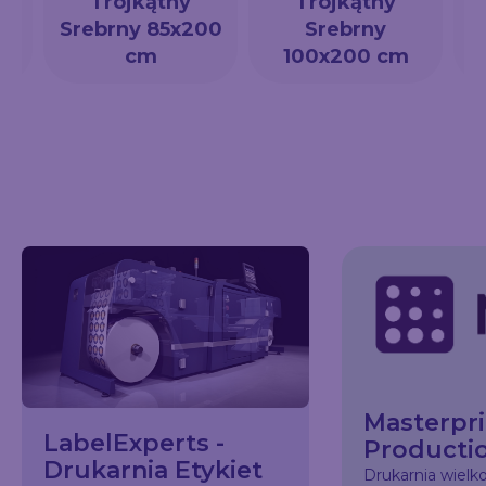
Trójkątny
Trójkątny
a
Srebrny 85x200
Srebrny
cm
100x200 cm
Masterpri
LabelExperts -
Producti
Drukarnia Etykiet
Drukarnia wiel