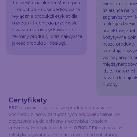
To cześć działalności Masterprint
wieloletnim do
Production House dedykowana
działająca na ry
wyłącznie produkcji etykiet dla
zagranicznym. N
małego i średniego przemysłu.
realizuje dziesią
Gwarantujemy błyskawiczne
projektów, zdo
terminy produkcji oraz najwyższa
pozytywne opini
jakość produktu i obsługi.
nasze produkty
sprostają najw
wymaganiom or
międzynarodowy
idzie, mają możl
nawet do najda
Europy.
Certyfikaty
FSC
to gwarancja, że nasze produkty drewniane
pochodzą z lasów zarządzanych odpowiedzialnie, co
przyczynia się do ochrony środowiska i wspiera
zrównoważone praktyki leśne.
OEKO-TEX
oznacza, że
tekstylia używane przez nas są wolne od substancji