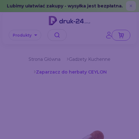
Error: No data in cache or invalid format
Lubimy ułatwiać zakupy - wysyłka jest bezpłatna.
✕
Produkty
Strona Główna
Gadżety Kuchenne
Zaparzacz do herbaty CEYLON