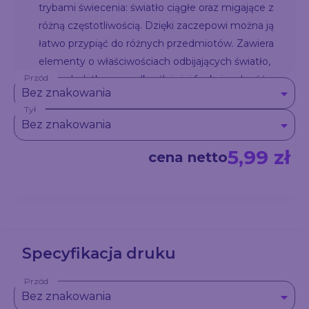
trybami świecenia: światło ciągłe oraz migające z
różną częstotliwością. Dzięki zaczepowi można ją
łatwo przypiąć do różnych przedmiotów. Zawiera
elementy o właściwościach odbijających światło,
Przód
które dodatkowo podkreślają jej funkcjonalność po
Bez znakowania
zmroku.
Tył
Bez znakowania
5,99 zł
cena netto
Specyfikacja druku
Przód
Bez znakowania