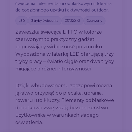
świecenia i elementami odblaskowymi. Idealna
do codziennego użytku i aktywności outdoor.
LED
3 tryby świecenia
CR1220 x2
Czerwony
Zawieszka świecąca LITTO w kolorze
czerwonym to praktyczny gadżet
poprawiający widoczność po zmroku.
Wyposażona w latarkę LED oferującą trzy
tryby pracy – światło ciągłe oraz dwa tryby
migające o różnej intensywności.
Dzięki wbudowanemu zaczepowi można
ją łatwo przypiąć do plecaka, ubrania,
roweru lub kluczy. Elementy odblaskowe
dodatkowo zwiększają bezpieczeństwo
użytkownika w warunkach słabego
oświetlenia.