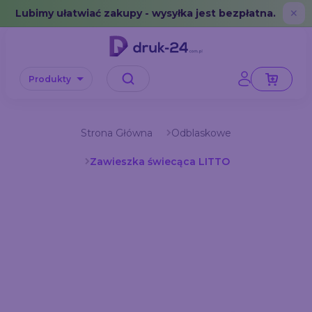
Error: No data in cache or invalid format
Lubimy ułatwiać zakupy - wysyłka jest bezpłatna.
✕
Produkty
Strona Główna
Odblaskowe
Zawieszka świecąca LITTO