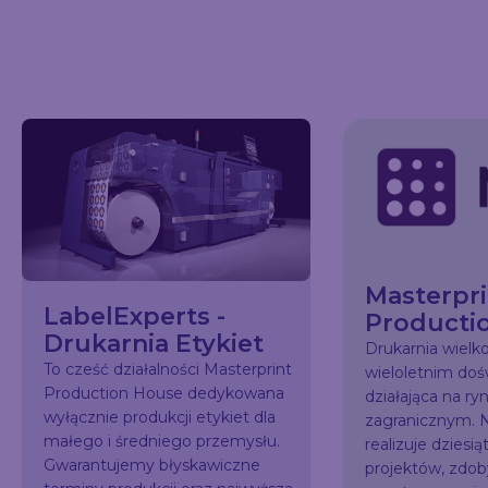
Masterpri
LabelExperts -
Producti
Drukarnia Etykiet
Drukarnia wiel
To cześć działalności Masterprint
wieloletnim do
Production House dedykowana
działająca na ry
wyłącznie produkcji etykiet dla
zagranicznym. N
małego i średniego przemysłu.
realizuje dziesią
Gwarantujemy błyskawiczne
projektów, zdo