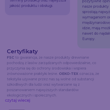
terminy produkcji oraz najwyższa
pozytywne opini
jakość produktu i obsługi.
nasze produkty
sprostają najw
wymaganiom or
międzynarodowy
idzie, mają możl
nawet do najda
Europy.
Certyfikaty
FSC
to gwarancja, że nasze produkty drewniane
pochodzą z lasów zarządzanych odpowiedzialnie, co
przyczynia się do ochrony środowiska i wspiera
zrównoważone praktyki leśne.
OEKO-TEX
oznacza, że
tekstylia używane przez nas są wolne od substancji
szkodliwych dla ludzi oraz wytwarzane są z
poszanowaniem najwyższych standardów
ekologicznych i społecznych.
czytaj wiecej