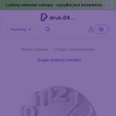
Error: No data in cache or invalid format
Lubimy ułatwiać zakupy - wysyłka jest bezpłatna.
✕
Produkty
Strona Główna
Zegary i Smartwatche
Zegar ścienny MAURO