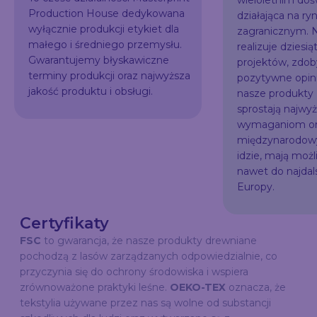
wieloletnim do
Production House dedykowana
działająca na ry
wyłącznie produkcji etykiet dla
zagranicznym. N
małego i średniego przemysłu.
realizuje dziesią
Gwarantujemy błyskawiczne
projektów, zdo
terminy produkcji oraz najwyższa
pozytywne opini
jakość produktu i obsługi.
nasze produkty
sprostają najw
wymaganiom or
międzynarodowy
idzie, mają możl
nawet do najda
Europy.
Certyfikaty
FSC
to gwarancja, że nasze produkty drewniane
pochodzą z lasów zarządzanych odpowiedzialnie, co
przyczynia się do ochrony środowiska i wspiera
zrównoważone praktyki leśne.
OEKO-TEX
oznacza, że
tekstylia używane przez nas są wolne od substancji