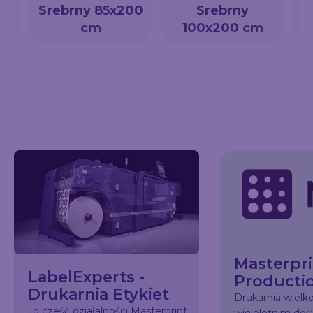
a
Srebrny 85x200
Srebrny
cm
100x200 cm
Masterpri
LabelExperts -
Producti
Drukarnia Etykiet
Drukarnia wiel
To cześć działalności Masterprint