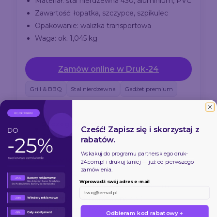
Materiał: stal nierdzewna 430, aluminium, PVC
Zawartość: łopatka, szczypce, szpikulec
Opakowanie: walizka transportowa
Waga: ok. 1,045 kg
Zamów online w Druk-24
Grill & BBQ
Stal nierdzewna
Gadżet premium
Szczegóły techniczne – co zawiera
Cześć! Zapisz się i skorzystaj z
zestaw?
rabatów.
Wskakuj do programu partnerskiego
druk-
Zestaw KOLM
24.com.pl
i drukuj taniej — już od pierwszego
zamówienia.
Model: KOLM
Wprowadź swój adres e-mail
Wymiary walizki: 370 × 100 × 80 mm
Materiał: stal nierdzewna 430 +
aluminium + PVC
Odbieram kod rabatowy →