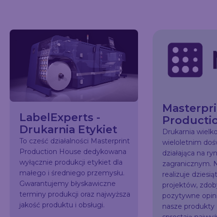
Masterpri
LabelExperts -
Producti
Drukarnia Etykiet
Drukarnia wiel
To cześć działalności Masterprint
wieloletnim do
Production House dedykowana
działająca na ry
wyłącznie produkcji etykiet dla
zagranicznym. N
małego i średniego przemysłu.
realizuje dziesią
Gwarantujemy błyskawiczne
projektów, zdo
terminy produkcji oraz najwyższa
pozytywne opini
jakość produktu i obsługi.
nasze produkty