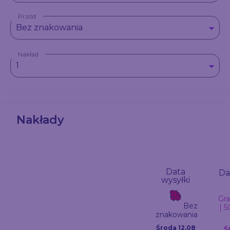
Przód
Bez znakowania
Nakład
1
Nakłady
Data
Da
wysyłki
Gr
Bez
| 5
znakowania
Środa 12.08
Ś