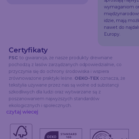
sprostają najw
wymaganiom or
międzynarodowy
idzie, mają możl
nawet do najda
Europy.
Certyfikaty
FSC
to gwarancja, że nasze produkty drewniane
pochodzą z lasów zarządzanych odpowiedzialnie, co
przyczynia się do ochrony środowiska i wspiera
zrównoważone praktyki leśne.
OEKO-TEX
oznacza, że
tekstylia używane przez nas są wolne od substancji
szkodliwych dla ludzi oraz wytwarzane są z
poszanowaniem najwyższych standardów
ekologicznych i społecznych.
czytaj wiecej