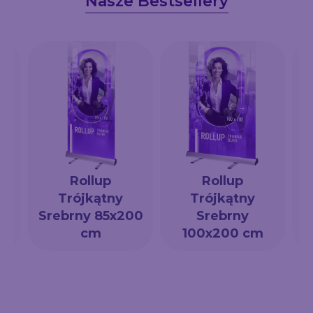
Nasze Bestsellery
Rollup
Rollup
Trójkątny
Trójkątny
a
Srebrny 85x200
Srebrny
cm
100x200 cm