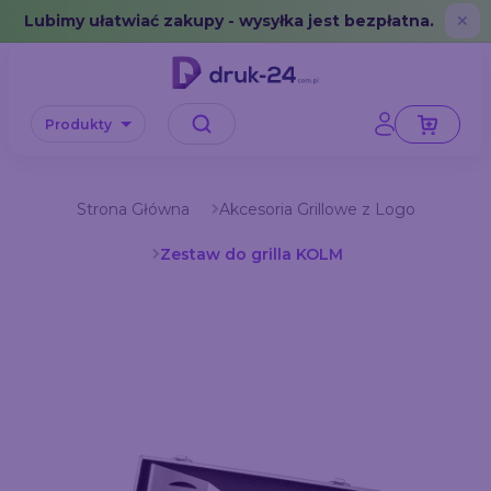
Error: No data in cache or invalid format
Lubimy ułatwiać zakupy - wysyłka jest bezpłatna.
✕
Produkty
Strona Główna
Akcesoria Grillowe z Logo
Zestaw do grilla KOLM