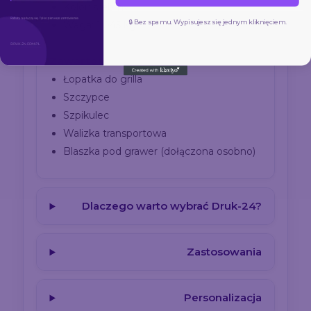
Kolor: srebrny
🔒 Bez spamu. Wypisujesz się jednym kliknięciem.
Waga: 1,045 kg
Zawartość
Łopatka do grilla
Szczypce
Szpikulec
Walizka transportowa
Blaszka pod grawer (dołączona osobno)
Dlaczego warto wybrać Druk-24?
Zastosowania
Personalizacja