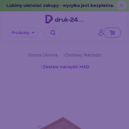
Error: No data in cache or invalid format
Lubimy ułatwiać zakupy - wysyłka jest bezpłatna.
✕
Produkty
Strona Główna
Zestawy Narzędzi
Zestaw narzędzi MAD