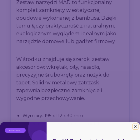
Zestaw narzędzi MAD to funkcjonalny
komplet zamknięty w estetycznej
obudowie wykonanej z bambusa. Dzięki
temu łączy praktyczność z naturalnym,
ekologicznym wyglądem, idealnym jako
narzędzie domowe lub gadżet firmowy.
W środku znajduje się szeroki zestaw
akcesoriów: wkrętak, bity, nasadki,
precyzyjne śrubokręty oraz nożyk do
tapet. Solidny metalowy zatrzask
zapewnia bezpieczne zamknięcie i
wygodne przechowywanie.
Wymiary: 195 x 112 x 30 mm
Materiał: bambus, tworzywo, metal
Kolor: beżowy (naturalny)