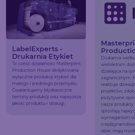
Masterpri
LabelExperts -
Producti
Drukarnia Etykiet
Drukarnia wiel
To cześć działalności Masterprint
wieloletnim do
Production House dedykowana
działająca na ry
wyłącznie produkcji etykiet dla
zagranicznym. N
małego i średniego przemysłu.
realizuje dziesią
Gwarantujemy błyskawiczne
projektów, zdo
terminy produkcji oraz najwyższa
pozytywne opini
jakość produktu i obsługi.
nasze produkty
sprostają najw
wymaganiom or
międzynarodowy
idzie, mają możl