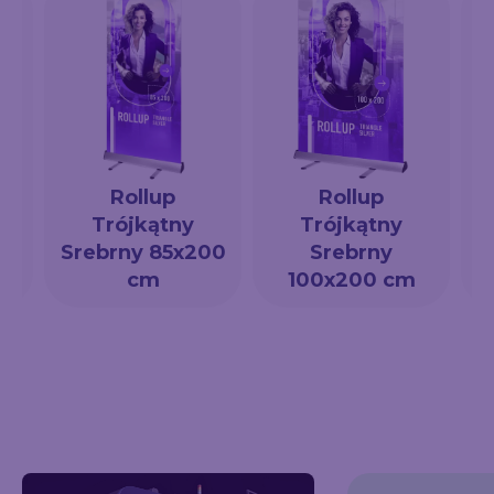
Rollup
Rollup
Trójkątny
Trójkątny
a
Srebrny 85x200
Srebrny
cm
100x200 cm