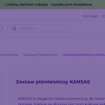
Lubimy ułatwiać zakupy - wysyłka jest bezpłatna.
Kontakt
O
trona Główna
Zestawy Piśmiennicze
Zestaw piśmienniczy KANS
Zestaw piśmienniczy KANSAS
KANSAS to elegancki zestaw piśmienniczy dla miłośn
zestawie znajduje się długopis oraz pióro kulkowe w