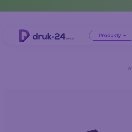
Error: No data in cache or invalid format
Produkty
S