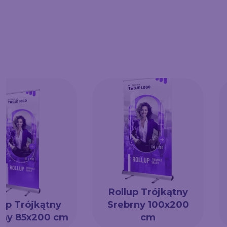
Rollup Trójkątny
lup Trójkątny
Srebrny 100x200
rny 85x200 cm
cm