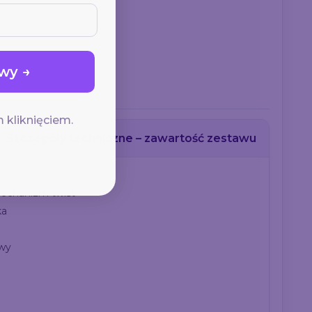
wy →
 kliknięciem.
Szczegóły techniczne – zawartość zestawu
echanizm twist
ka
owy