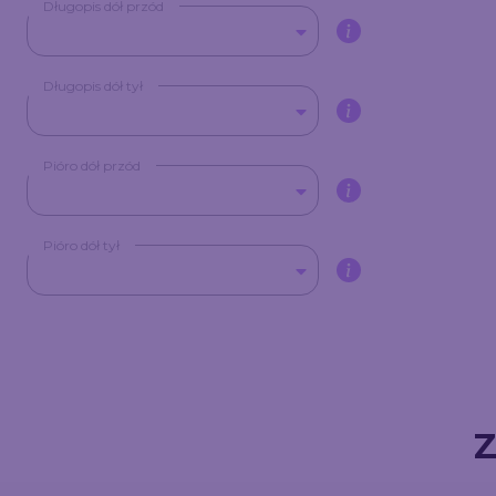
Długopis dół przód
Długopis dół tył
Pióro dół przód
Pióro dół tył
Z