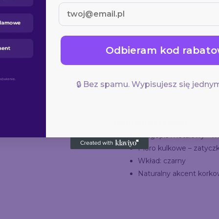
Odbieram kod rabato
🔒 Bez spamu. Wypisujesz się jednym
Elementy zestawu
Długopis metalowy – m
Pióro kulkowe – zatycz
Wkład: czarny
Naturalny akcent kork