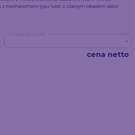
z mechanizmem typu twist, z czarnym wkładem, pióro
Długopis góra przód
cena netto