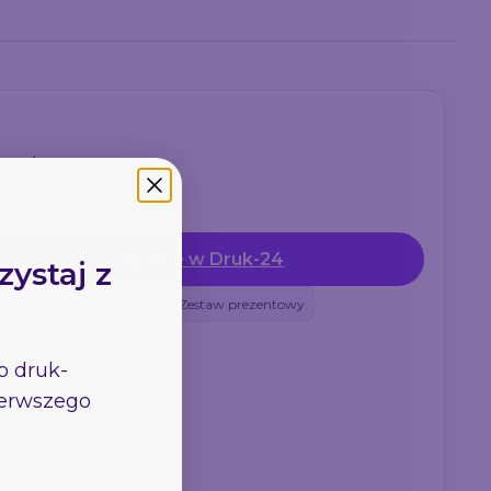
ących.
Zamów online w Druk-24
zystaj z
emium
Naturalny korek
Zestaw prezentowy
go
druk-
pierwszego