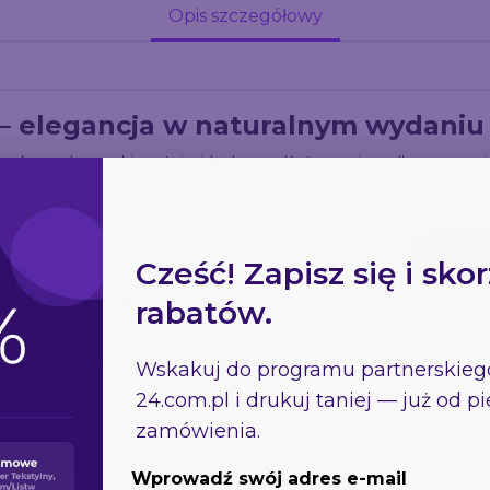
Opis szczegółowy
– elegancja w naturalnym wydaniu
i korka w eleganckim etui – idealny gadżet premium dla wymagaj
y
 ceniących naturalne materiały i
Cześć! Zapisz się i skor
 długopis oraz pióro kulkowe
jątkowy, ekologiczny charakter.
rabatów.
Gadżet pr
z korkowym akcentem, dzięki czemu
Wskakuj do programu partnerskie
nesowy lub prestiżowy gadżet
24.com.pl
i drukuj taniej — już od 
zamówienia.
Wprowadź swój adres e-mail