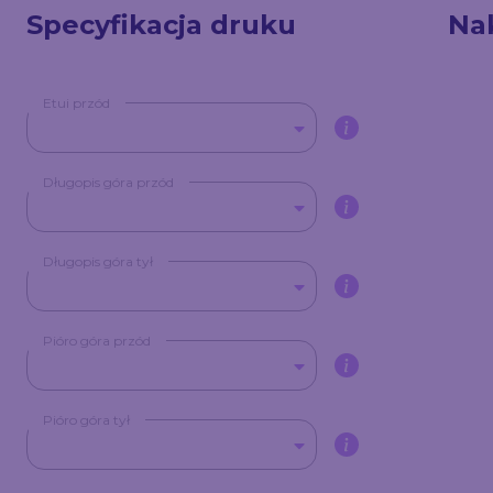
Specyfikacja druku
Na
Etui przód
Długopis góra przód
Długopis góra tył
Pióro góra przód
Pióro góra tył