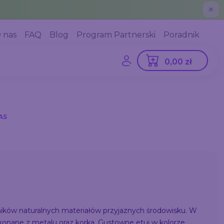
✕
 nas
FAQ
Blog
Program Partnerski
Poradnik
0,00 zł
AS
ików naturalnych materiałów przyjaznych środowisku. W
ykonane z metalu oraz korka. Gustowne etui w kolorze