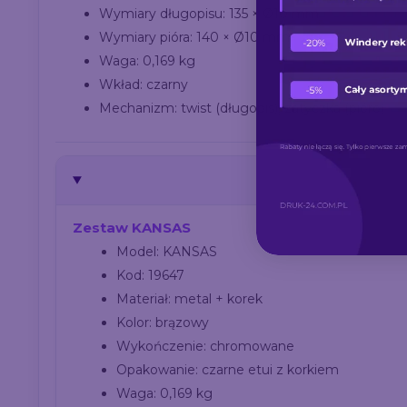
Wymiary długopisu: 135 × Ø10 mm
Wymiary pióra: 140 × Ø10 mm
Waga: 0,169 kg
Wkład: czarny
Mechanizm: twist (długopis), zatyczka (pióro)
Zestaw KANSAS
Model: KANSAS
Kod: 19647
Materiał: metal + korek
Kolor: brązowy
Wykończenie: chromowane
Opakowanie: czarne etui z korkiem
Waga: 0,169 kg