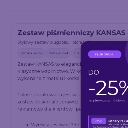
Zestaw piśmienniczy KANSAS 
Stylowy zestaw długopisu i pióra kulkowego z metalu 
Metal + korek
Zestaw 2w1
Etui premium
Kolor brązow
Zestaw KANSAS to elegancka propozycja dla osób
klasyczne wzornictwo. W komplecie znajduje się
wykonane z metalu i korka, co nadaje całości wy
Całość zapakowana jest w stylowe czarne etui 
zestaw doskonale sprawdzi się jako prezent biz
reklamowy dla klientów i partnerów.
Wymiary zestawu: 179 × 55 × 30 mm