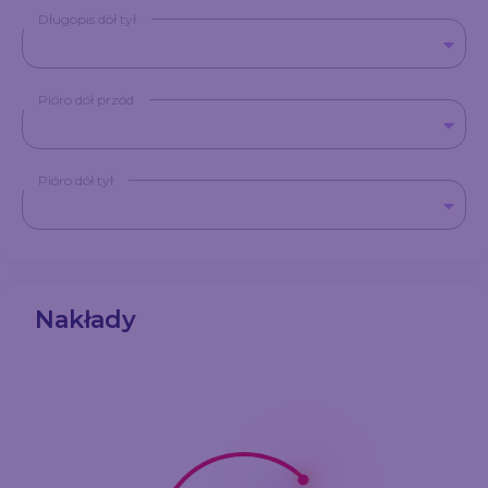
Długopis dół tył
Pióro dół przód
Pióro dół tył
Nakłady