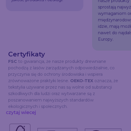
nasze produkty
sprostają najw
wymaganiom or
międzynarodowy
idzie, mają możl
nawet do najda
Europy.
Certyfikaty
FSC
to gwarancja, że nasze produkty drewniane
pochodzą z lasów zarządzanych odpowiedzialnie, co
przyczynia się do ochrony środowiska i wspiera
zrównoważone praktyki leśne.
OEKO-TEX
oznacza, że
tekstylia używane przez nas są wolne od substancji
szkodliwych dla ludzi oraz wytwarzane są z
poszanowaniem najwyższych standardów
ekologicznych i społecznych.
czytaj wiecej