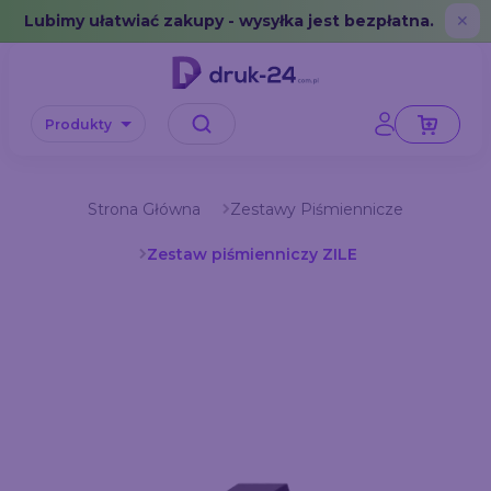
Error: No data in cache or invalid format
Lubimy ułatwiać zakupy - wysyłka jest bezpłatna.
✕
Produkty
Strona Główna
Zestawy Piśmiennicze
Zestaw piśmienniczy ZILE