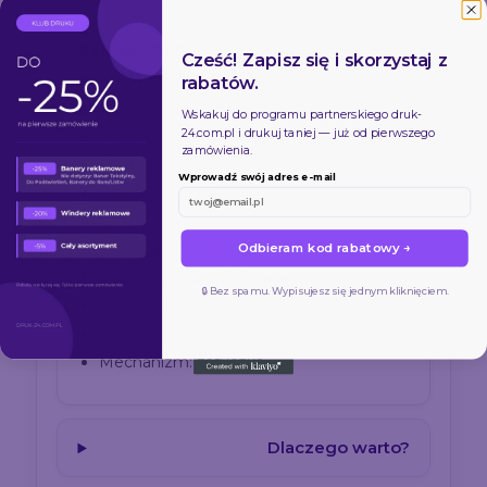
Zestaw ZILE
Cześć! Zapisz się i skorzystaj z
Kod: 19737-02
rabatów.
Wymiary: 177 × 53 × 23 mm
Wskakuj do programu partnerskiego
druk-
24.com.pl
i drukuj taniej — już od pierwszego
Kolor: czarny
zamówienia.
Materiał: metal
Wprowadź swój adres e-mail
Waga: 0,100 kg
Elementy zestawu
Odbieram kod rabatowy →
Długopis: 138 × Ø 9 mm
🔒 Bez spamu. Wypisujesz się jednym kliknięciem.
Pióro kulkowe
Wykończenie: gunmetal
Mechanizm: zatyczka
Dlaczego warto?