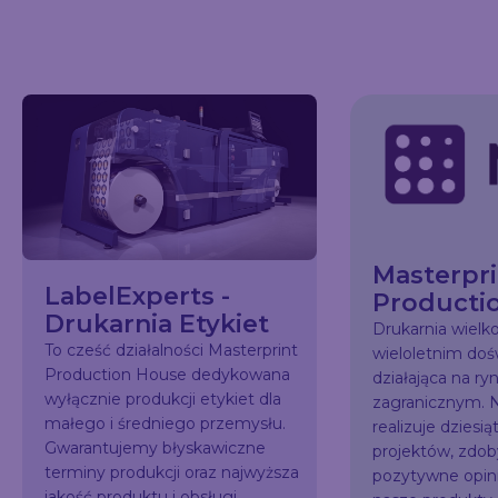
Masterpri
LabelExperts -
Producti
Drukarnia Etykiet
Drukarnia wiel
To cześć działalności Masterprint
wieloletnim do
Production House dedykowana
działająca na ry
wyłącznie produkcji etykiet dla
zagranicznym. N
małego i średniego przemysłu.
realizuje dziesią
Gwarantujemy błyskawiczne
projektów, zdo
terminy produkcji oraz najwyższa
pozytywne opini
jakość produktu i obsługi.