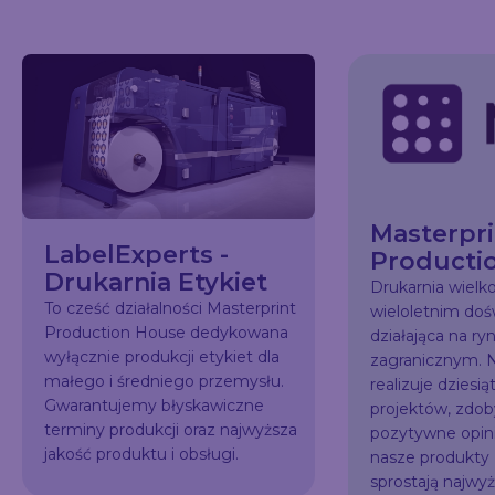
Masterpri
LabelExperts -
Producti
Drukarnia Etykiet
Drukarnia wiel
To cześć działalności Masterprint
wieloletnim do
Production House dedykowana
działająca na ry
wyłącznie produkcji etykiet dla
zagranicznym. N
małego i średniego przemysłu.
realizuje dziesią
Gwarantujemy błyskawiczne
projektów, zdo
terminy produkcji oraz najwyższa
pozytywne opini
jakość produktu i obsługi.
nasze produkty
sprostają najw