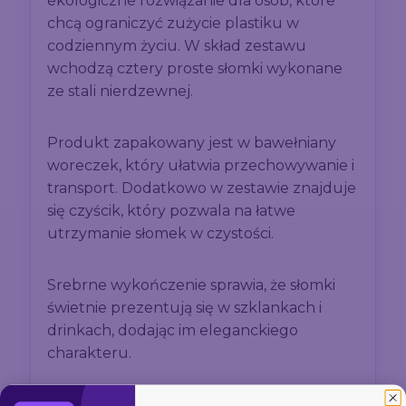
ekologiczne rozwiązanie dla osób, które
chcą ograniczyć zużycie plastiku w
codziennym życiu. W skład zestawu
wchodzą cztery proste słomki wykonane
ze stali nierdzewnej.
Produkt zapakowany jest w bawełniany
woreczek, który ułatwia przechowywanie i
transport. Dodatkowo w zestawie znajduje
się czyścik, który pozwala na łatwe
utrzymanie słomek w czystości.
Srebrne wykończenie sprawia, że słomki
świetnie prezentują się w szklankach i
drinkach, dodając im eleganckiego
charakteru.
Zestaw: 4 słomki + czyścik