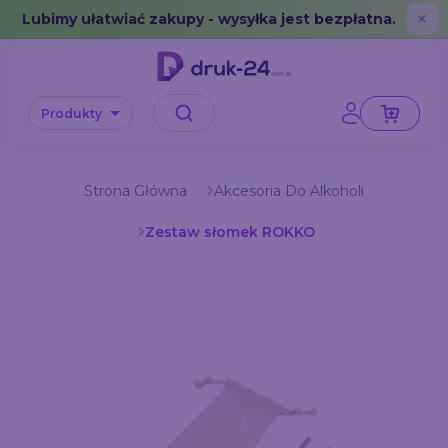
Error: No data in cache or invalid format
Lubimy ułatwiać zakupy - wysyłka jest bezpłatna.
✕
Produkty
Strona Główna
Akcesoria Do Alkoholi
Zestaw słomek ROKKO