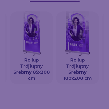
Rollup
Rollup
Trójkątny
Trójkątny
a
Srebrny 85x200
Srebrny
cm
100x200 cm