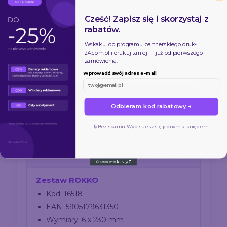
Materiał: stal nierdzewna 18/8
Cześć! Zapisz się i skorzystaj z
Wielorazowego użytku
rabatów.
Opakowanie: bawełniany woreczek
Wskakuj do programu partnerskiego
druk-
Kolor: srebrny
24.com.pl
i drukuj taniej — już od pierwszego
zamówienia.
Produkt BPA free
Wprowadź swój adres e-mail
Zamów online w Druk-24
Odbieram kod rabatowy →
Eco
Reusable
Steel
🔒 Bez spamu. Wypisujesz się jednym kliknięciem.
Szczegóły techniczne
Zestaw ROKKO
Kod: 16518
EAN: 5905179631350
Wymiary: 6 x 230 mm