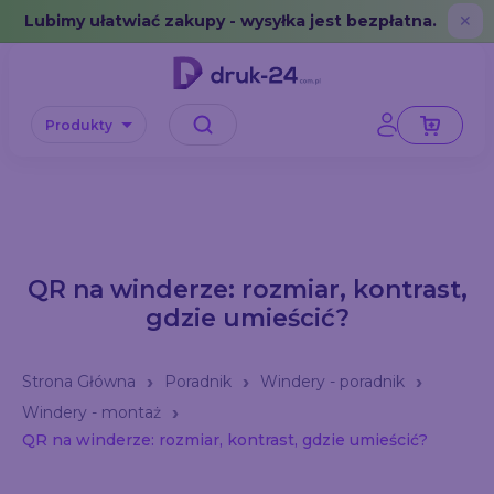
Error: No data in cache or invalid format
Lubimy ułatwiać zakupy - wysyłka jest bezpłatna.
✕
Produkty
QR na winderze: rozmiar, kontrast,
gdzie umieścić?
Strona Główna
Poradnik
Windery - poradnik
Windery - montaż
QR na winderze: rozmiar, kontrast, gdzie umieścić?