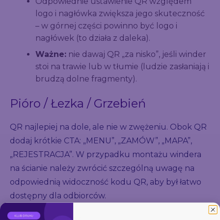
Odpowiednie ustawienie QR względem
logo i nagłówka zwiększa jego skuteczność
– w górnej części powinno być logo i
nagłówek (to działa z daleka).
Ważne:
nie dawaj QR „za nisko”, jeśli winder
stoi na trawie lub w tłumie (ludzie zasłaniają i
brudzą dolne fragmenty).
Pióro / Łezka / Grzebień
QR najlepiej na dole, ale nie w zwężeniu. Obok QR
dodaj krótkie CTA: „MENU”, „ZAMÓW”, „MAPA”,
„REJESTRACJA”. W przypadku montażu windera
na ścianie należy zwrócić szczególną uwagę na
odpowiednią widoczność kodu QR, aby był łatwo
dostępny dla odbiorców.
Prostokątny