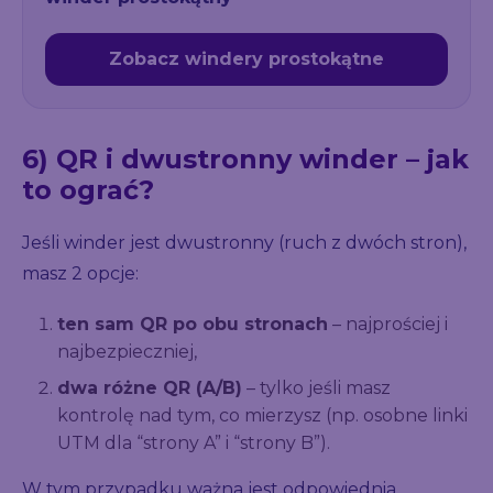
Zobacz windery prostokątne
6) QR i dwustronny winder – jak
to ograć?
Jeśli winder jest dwustronny (ruch z dwóch stron),
masz 2 opcje:
ten sam QR po obu stronach
– najprościej i
najbezpieczniej,
dwa różne QR (A/B)
– tylko jeśli masz
kontrolę nad tym, co mierzysz (np. osobne linki
UTM dla “strony A” i “strony B”).
W tym przypadku ważna jest odpowiednia