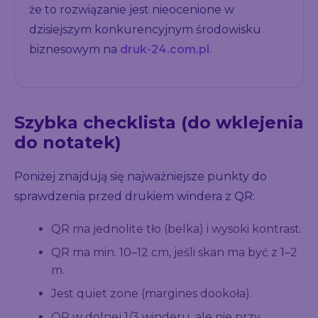
że to rozwiązanie jest nieocenione w
dzisiejszym konkurencyjnym środowisku
biznesowym na
druk-24.com.pl
.
Szybka checklista (do wklejenia
do notatek)
Poniżej znajdują się najważniejsze punkty do
sprawdzenia przed drukiem windera z QR:
QR ma jednolite tło (belka) i wysoki kontrast.
QR ma min. 10–12 cm, jeśli skan ma być z 1–2
m.
Jest quiet zone (margines dookoła).
QR w dolnej 1/3 winderu, ale nie przy