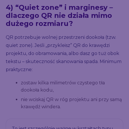
4) “Quiet zone” i marginesy –
dlaczego QR nie działa mimo
dużego rozmiaru?
QR potrzebuje wolnej przestrzeni dookoła (tzw.
quiet zone). Jeśli „przykleisz” QR do krawędzi
projektu, do obramowania, albo dasz go tuż obok
tekstu – skuteczność skanowania spada. Minimum
praktyczne:
zostaw kilka milimetrów czystego tła
dookoła kodu,
nie wciskaj QR w róg projektu ani przy samą
krawędź windera.
To jest szczególnie ważne w kształtach typu