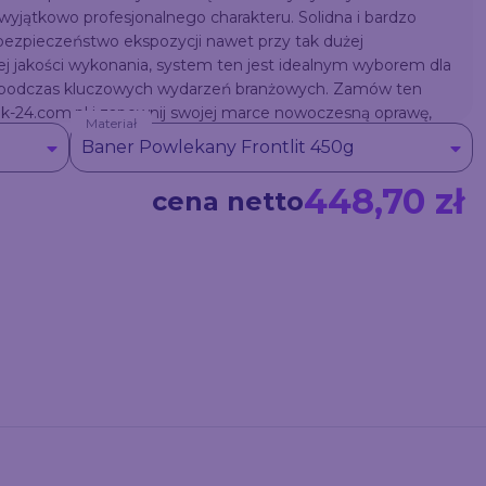
i wyjątkowo profesjonalnego charakteru. Solidna i bardzo
 bezpieczeństwo ekspozycji nawet przy tak dużej
ej jakości wykonania, system ten jest idealnym wyborem dla
i podczas kluczowych wydarzeń branżowych. Zamów ten
ruk-24.com.pl i zapewnij swojej marce nowoczesną oprawę,
Materiał
Baner Powlekany Frontlit 450g
448,70 zł
cena netto