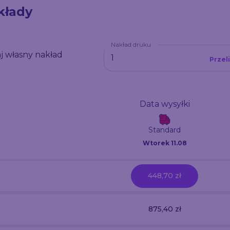
kłady
Nakład druku
j własny nakład
Przel
Data wysyłki
Standard
Wtorek 11.08
448,70 zł
875,40 zł