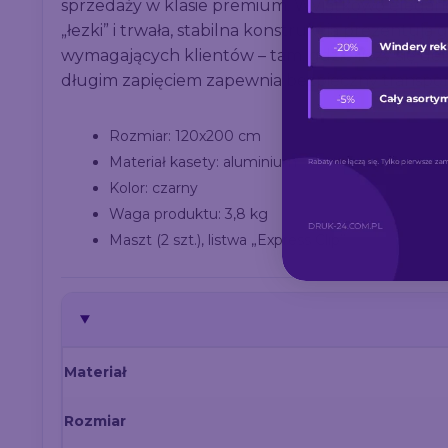
sprzedaży w klasie premium. Wyjątkowo eleganc
„łezki” i trwała, stabilna konstrukcja prezentują 
wymagających klientów – tam, gdzie liczy się deta
długim zapięciem zapewnia bezpieczny transpor
Rozmiar: 120x200 cm
Materiał kasety: aluminium
Kolor: czarny
Waga produktu: 3,8 kg
Maszt (2 szt.), listwa „Express Clip”
Materiał
Rozmiar