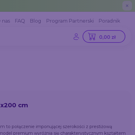
✕
 nas
FAQ
Blog
Program Partnerski
Poradnik
0,00 zł
20x200 cm
cm to połączenie imponującej szerokości z prestiżową
y model premium wyróżnia się charakterystycznym kształtem