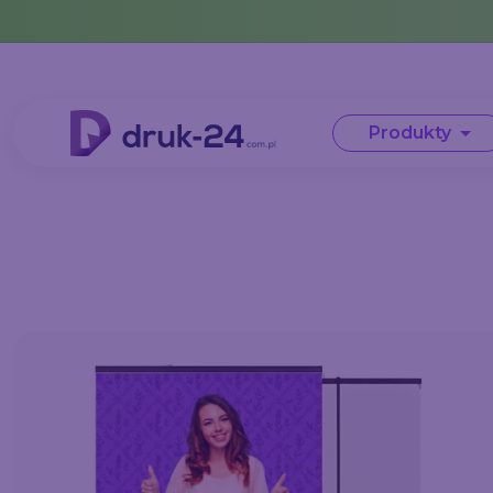
Error: No data in cache or invalid format
Produkty