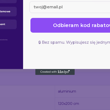
ki wygląd w kolorze czarnym, kształt
grafikę z gracją. Produkt polecany dla
Design „łez
l, prestiż i jakość wykonania. Torba z
t całego systemu.
Odbieram kod rabato
🔒 Bez spamu. Wypisujesz się jednym
aluminium
120x200 cm