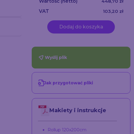
Wartość
(netto)
448,70 zł
VAT
103,20 zł
Dodaj do koszyka
Wyślij plik
Jak przygotować pliki
Kaseton reklamowy
Ścianka Banerowa -
A SEG
podświetlany 100x200
Teleskopowa 150x200
cm
cm
cm
1398
820.05
Makiety i instrukcje
Rollup 120x200cm