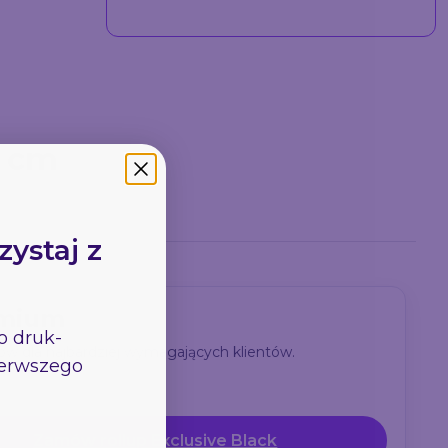
0 cm
zystaj z
emium
go
druk-
pów dla najbardziej wymagających klientów.
pierwszego
Zamów rollup Exclusive Black