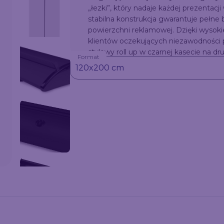
„łezki”, który nadaje każdej prezentacj
stabilna konstrukcja gwarantuje pełne
powierzchni reklamowej. Dzięki wysoki
klientów oczekujących niezawodnośc
stylowy roll up w czarnej kasecie na d
Format
która przyciąga wzrok.
120x200 cm