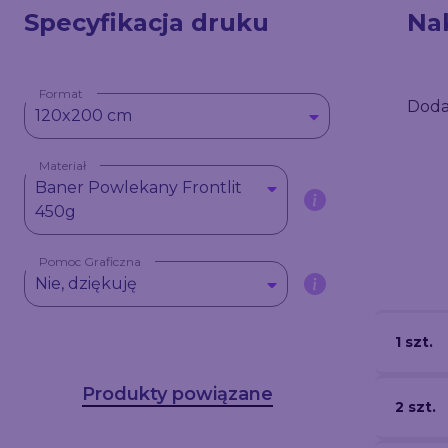
Specyfikacja druku
Na
Format
Doda
120x200 cm
Materiał
Baner Powlekany Frontlit
450g
Pomoc Graficzna
Nie, dziękuję
1 szt.
Produkty powiązane
2 szt.