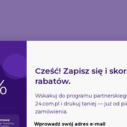
lup Exclusive Black 120x20
Opis szczegółowy
Jak przygotować pliki
Cześć! Zapisz się i skor
rabatów.
0 cm – lider sprzedaży w klasie pr
Wskakuj do programu partnerskie
nie nazywany „łezką”. Najstabilniejsza konstrukcja wśród roll u
24.com.pl
i drukuj taniej — już od 
Torba z długim zapięciem
zamówienia.
 Druk-24 to niekwestionowany lider
Wprowadź swój adres e-mail