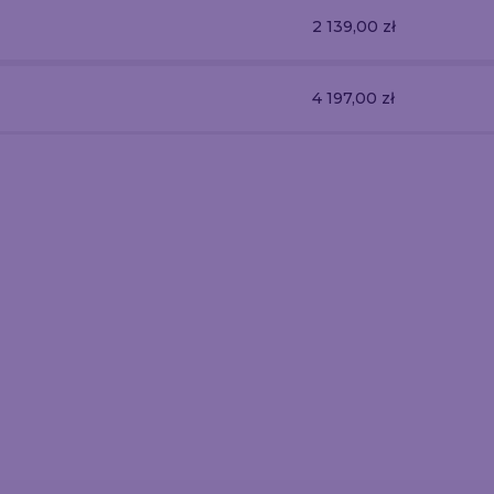
2 139,00 zł
4 197,00 zł
llup Tekstylny
Ścianka Reklamowa
Ścianka MEG
usive 90x230 cm
Prosta 85x230 cm
100x200 
799.04
497.6
559